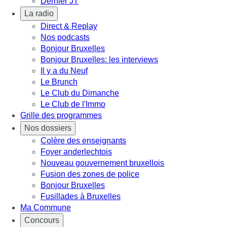
Dernier JT
La radio
Direct & Replay
Nos podcasts
Bonjour Bruxelles
Bonjour Bruxelles: les interviews
Il y a du Neuf
Le Brunch
Le Club du Dimanche
Le Club de l'Immo
Grille des programmes
Nos dossiers
Colère des enseignants
Foyer anderlechtois
Nouveau gouvernement bruxellois
Fusion des zones de police
Bonjour Bruxelles
Fusillades à Bruxelles
Ma Commune
Concours