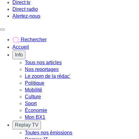
Direct tv
Direct radio
Alertez-nous
Déclencher le menu
Rechercher
Accueil
Info
Tous nos articles
Nos reportages
Le zoom de la rédac'
Politique
Mobilité
Culture
Sport
Économie
Mon BX1
Replay TV
Toutes nos émissions