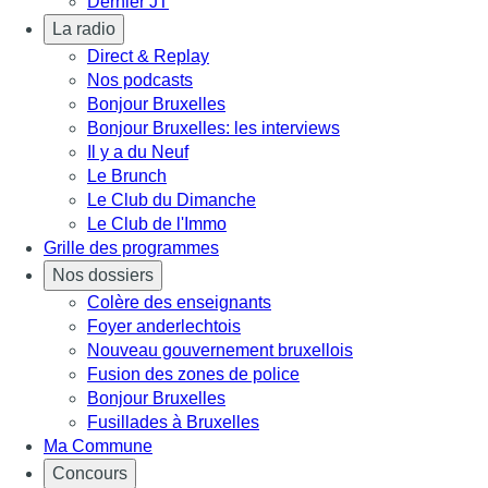
Dernier JT
La radio
Direct & Replay
Nos podcasts
Bonjour Bruxelles
Bonjour Bruxelles: les interviews
Il y a du Neuf
Le Brunch
Le Club du Dimanche
Le Club de l'Immo
Grille des programmes
Nos dossiers
Colère des enseignants
Foyer anderlechtois
Nouveau gouvernement bruxellois
Fusion des zones de police
Bonjour Bruxelles
Fusillades à Bruxelles
Ma Commune
Concours