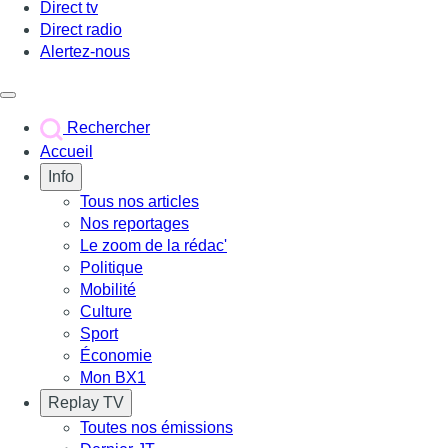
Direct tv
Direct radio
Alertez-nous
Déclencher le menu
Rechercher
Accueil
Info
Tous nos articles
Nos reportages
Le zoom de la rédac'
Politique
Mobilité
Culture
Sport
Économie
Mon BX1
Replay TV
Toutes nos émissions