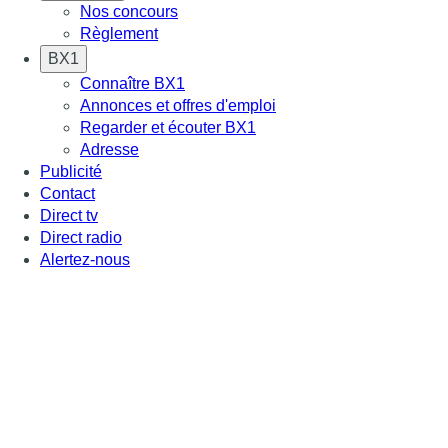
Nos concours
Règlement
BX1
Connaître BX1
Annonces et offres d'emploi
Regarder et écouter BX1
Adresse
Publicité
Contact
Direct tv
Direct radio
Alertez-nous