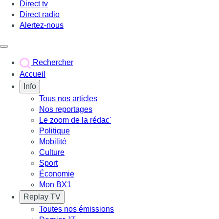
Direct tv
Direct radio
Alertez-nous
Déclencher le menu
Rechercher
Accueil
Info
Tous nos articles
Nos reportages
Le zoom de la rédac'
Politique
Mobilité
Culture
Sport
Économie
Mon BX1
Replay TV
Toutes nos émissions