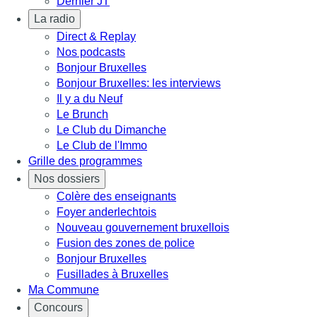
Dernier JT
La radio
Direct & Replay
Nos podcasts
Bonjour Bruxelles
Bonjour Bruxelles: les interviews
Il y a du Neuf
Le Brunch
Le Club du Dimanche
Le Club de l'Immo
Grille des programmes
Nos dossiers
Colère des enseignants
Foyer anderlechtois
Nouveau gouvernement bruxellois
Fusion des zones de police
Bonjour Bruxelles
Fusillades à Bruxelles
Ma Commune
Concours