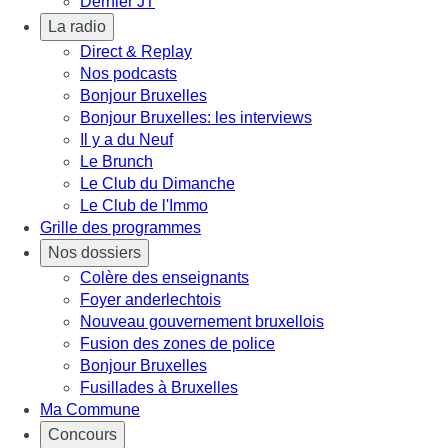
Dernier JT
La radio
Direct & Replay
Nos podcasts
Bonjour Bruxelles
Bonjour Bruxelles: les interviews
Il y a du Neuf
Le Brunch
Le Club du Dimanche
Le Club de l'Immo
Grille des programmes
Nos dossiers
Colère des enseignants
Foyer anderlechtois
Nouveau gouvernement bruxellois
Fusion des zones de police
Bonjour Bruxelles
Fusillades à Bruxelles
Ma Commune
Concours