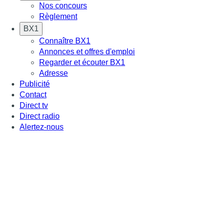
Nos concours
Règlement
BX1
Connaître BX1
Annonces et offres d'emploi
Regarder et écouter BX1
Adresse
Publicité
Contact
Direct tv
Direct radio
Alertez-nous