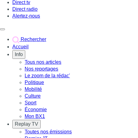
Direct tv
Direct radio
Alertez-nous
Déclencher le menu
Rechercher
Accueil
Info
Tous nos articles
Nos reportages
Le zoom de la rédac'
Politique
Mobilité
Culture
Sport
Économie
Mon BX1
Replay TV
Toutes nos émissions