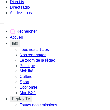
Direct tv
Direct radio
Alertez-nous
Déclencher le menu
Rechercher
Accueil
Info
Tous nos articles
Nos reportages
Le zoom de la rédac'
Politique
Mobilité
Culture
Sport
Économie
Mon BX1
Replay TV
Toutes nos émissions