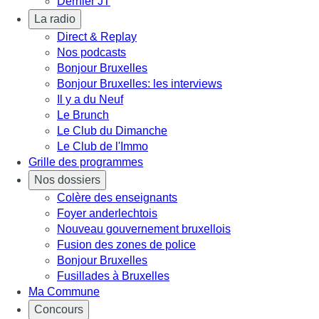
Dernier JT
La radio
Direct & Replay
Nos podcasts
Bonjour Bruxelles
Bonjour Bruxelles: les interviews
Il y a du Neuf
Le Brunch
Le Club du Dimanche
Le Club de l'Immo
Grille des programmes
Nos dossiers
Colère des enseignants
Foyer anderlechtois
Nouveau gouvernement bruxellois
Fusion des zones de police
Bonjour Bruxelles
Fusillades à Bruxelles
Ma Commune
Concours