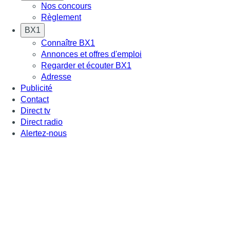
Nos concours
Règlement
BX1
Connaître BX1
Annonces et offres d'emploi
Regarder et écouter BX1
Adresse
Publicité
Contact
Direct tv
Direct radio
Alertez-nous