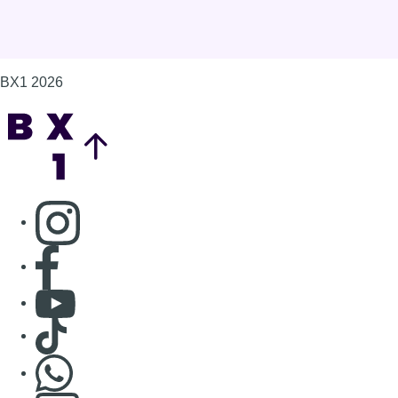
BX1 2026
Back to top
Consulter page Instagram
Consulter page Facebook
Consulter Youtube
Consulter TikTok
Nous rejoindre sur Whatsapp