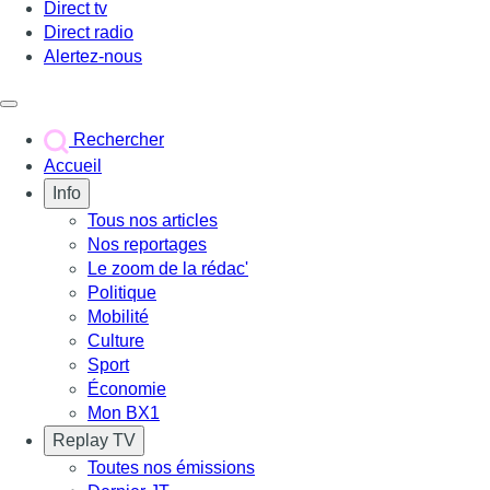
Direct tv
Direct radio
Alertez-nous
Déclencher le menu
Rechercher
Accueil
Info
Tous nos articles
Nos reportages
Le zoom de la rédac'
Politique
Mobilité
Culture
Sport
Économie
Mon BX1
Replay TV
Toutes nos émissions