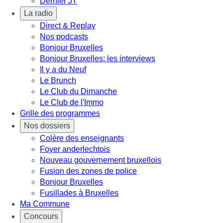
Dernier JT
La radio
Direct & Replay
Nos podcasts
Bonjour Bruxelles
Bonjour Bruxelles: les interviews
Il y a du Neuf
Le Brunch
Le Club du Dimanche
Le Club de l'Immo
Grille des programmes
Nos dossiers
Colère des enseignants
Foyer anderlechtois
Nouveau gouvernement bruxellois
Fusion des zones de police
Bonjour Bruxelles
Fusillades à Bruxelles
Ma Commune
Concours