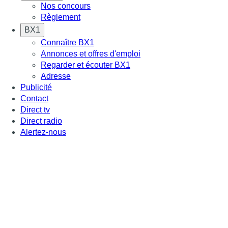
Nos concours
Règlement
BX1
Connaître BX1
Annonces et offres d'emploi
Regarder et écouter BX1
Adresse
Publicité
Contact
Direct tv
Direct radio
Alertez-nous