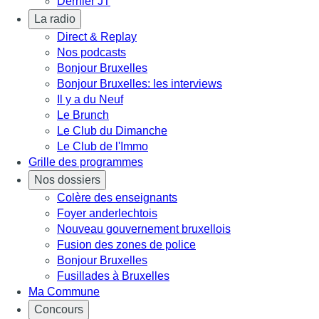
Dernier JT
La radio
Direct & Replay
Nos podcasts
Bonjour Bruxelles
Bonjour Bruxelles: les interviews
Il y a du Neuf
Le Brunch
Le Club du Dimanche
Le Club de l'Immo
Grille des programmes
Nos dossiers
Colère des enseignants
Foyer anderlechtois
Nouveau gouvernement bruxellois
Fusion des zones de police
Bonjour Bruxelles
Fusillades à Bruxelles
Ma Commune
Concours