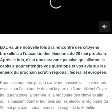
capitale pour entendre vos questions et vos avis sur les
enjeux du prochain scrutin régional, fédéral et européen.
Pour ce cinquième jour, la caravane passive fait ce vendredi
escale sur l’esplanade devant la gare du Nord. Michel Geyer
ira, durant toute la journée, à la rencontre des citoyens afin
qu’ils puissent donner leur avis sur les élections régionale du
26 mai prochain, notamment sur le sujet de la Mobilité.
►
Découvrez notre dossier complet sur les élections du 26 mai
2019
Pour la suite, voici le programme :
– Lundi 20 mai, devant le site du Solbosch de l’ULB à Ixelles :
l’enseignement
– Mardi 21 mai, sur la place Flagey à Ixelles : le logement
– Mercredi 22 mai, devant la tour du Midi à Saint-Gilles :
l’emploi