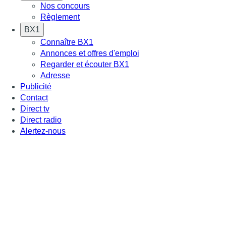
Nos concours
Règlement
BX1
Connaître BX1
Annonces et offres d'emploi
Regarder et écouter BX1
Adresse
Publicité
Contact
Direct tv
Direct radio
Alertez-nous