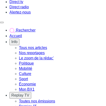
Direct tv
Direct radio
Alertez-nous
Déclencher le menu
Rechercher
Accueil
Info
Tous nos articles
Nos reportages
Le zoom de la rédac'
Politique
Mobilité
Culture
Sport
Économie
Mon BX1
Replay TV
Toutes nos émissions