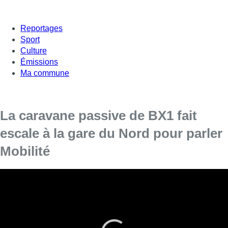
Reportages
Sport
Culture
Émissions
Ma commune
La caravane passive de BX1 fait
escale à la gare du Nord pour parler
Mobilité
BX1 va une nouvelle fois à la rencontre des citoyens
bruxellois à l’occasion des élections du 26 mai prochain.
Après le bus, c’est une caravane passive qui sillonne la