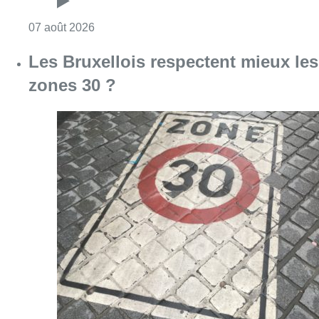
Consulter l'article "Les Bruxellois respecten
07 août 2026
Partager l'article
Facebook
Twitter
WhatsApp
Share
17 mai 2019
- 12h40
caravane
Bruxelles-ville