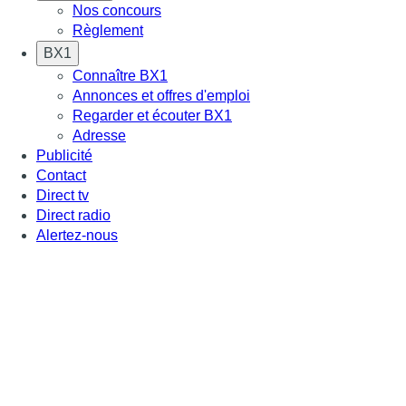
Nos concours
Règlement
BX1
Connaître BX1
Annonces et offres d'emploi
Regarder et écouter BX1
Adresse
Publicité
Contact
Direct tv
Direct radio
Alertez-nous