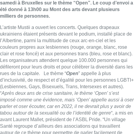
samedi à Bruxelles sur le thème “Open”. Le coup d’envoi a
été donné à 13h00 au Mont des arts devant plusieurs
milliers de personnes.
L’artiste Mustii a ouvert les concerts. Quelques drapeaux
ukrainiens étaient présents devant le podium, installé place de
l’Albertine, parmi la multitude de ceux arc-en-ciel et les
couleurs propres aux lesbiennes (rouge, orange, blanc, rose
clair et rose foncé) et aux personnes trans (bleu, rose et blanc).
Les organisateurs attendent quelque 100.000 personnes qui
défileront pour leurs droits et pour célébrer la diversité dans les
rues de la capitale. Le thème “
Open
” appelle à plus
d’inclusivité, de respect et d’égalité pour les personnes LGBTI+
(Lesbiennes, Gays, Bisexuels, Trans, Intersexes et autres).
“
Après deux ans de crise sanitaire, le thème ‘Open’ s’est
imposé comme une évidence, mais ‘Open’ appelle aussi à oser
parler et oser écouter, car en 2022, il ne devrait plus y avoir de
tabou autour de la sexualité ou de l’identité de genre
“, a mis en
avant Laurent Mallet, président de l’ASBL Pride. “Un village
Santé regroupe d’ailleurs des associations qui travaillent
autour de ce thème pour permettre de parler facilement de