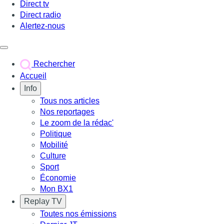
Direct tv
Direct radio
Alertez-nous
Déclencher le menu
Rechercher
Accueil
Info
Tous nos articles
Nos reportages
Le zoom de la rédac'
Politique
Mobilité
Culture
Sport
Économie
Mon BX1
Replay TV
Toutes nos émissions