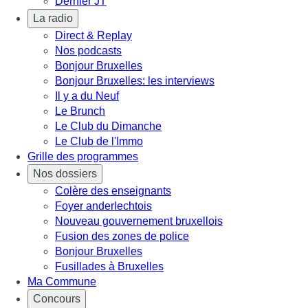
Dernier JT
La radio
Direct & Replay
Nos podcasts
Bonjour Bruxelles
Bonjour Bruxelles: les interviews
Il y a du Neuf
Le Brunch
Le Club du Dimanche
Le Club de l'Immo
Grille des programmes
Nos dossiers
Colère des enseignants
Foyer anderlechtois
Nouveau gouvernement bruxellois
Fusion des zones de police
Bonjour Bruxelles
Fusillades à Bruxelles
Ma Commune
Concours