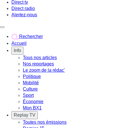
Direct tv
Direct radio
Alertez-nous
Déclencher le menu
Rechercher
Accueil
Info
Tous nos articles
Nos reportages
Le zoom de la rédac'
Politique
Mobilité
Culture
Sport
Économie
Mon BX1
Replay TV
Toutes nos émissions