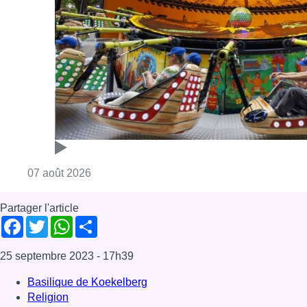
Partager l'article
Facebook
Twitter
WhatsApp
Share
25 septembre 2023
- 17h39
Basilique de Koekelberg
Religion
Sainte-Thérèse de Lisieux
vertèbre
Koekelberg
News
Offres d’emploi