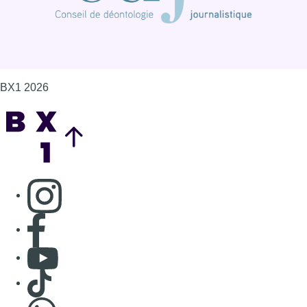
Consulter page Instagram
Consulter page Facebook
Consulter Youtube
Consulter TikTok
Nous rejoindre sur Whatsapp
S'abonner à notre newsletter
Connaître BX1
Publicité
Offres d'emploi
Contact
Mentions légales
Politique de cookies (UE)
Gérer les cookies