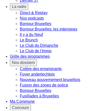
Dernier JT
La radio
Direct & Replay
Nos podcasts
Bonjour Bruxelles
Bonjour Bruxelles: les interviews
Il y a du Neuf
Le Brunch
Le Club du Dimanche
Le Club de l'Immo
Grille des programmes
Nos dossiers
Colère des enseignants
Foyer anderlechtois
Nouveau gouvernement bruxellois
Fusion des zones de police
Bonjour Bruxelles
Fusillades à Bruxelles
Ma Commune
Concours