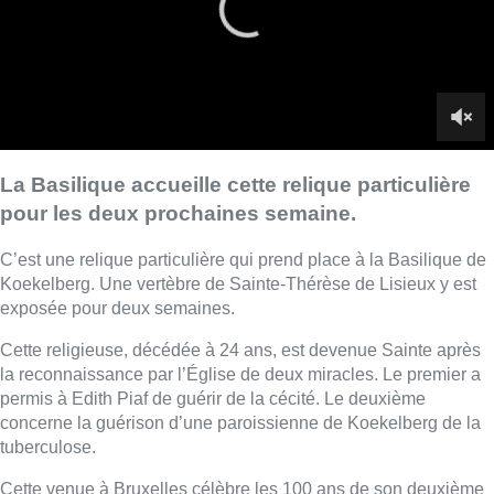
exposée pour deux semaines.
Cette religieuse, décédée à 24 ans, est devenue Sainte après
la reconnaissance par l’Église de deux miracles. Le premier a
permis à Edith Piaf de guérir de la cécité. Le deuxième
concerne la guérison d’une paroissienne de Koekelberg de la
tuberculose.
Cette venue à Bruxelles célèbre les 100 ans de son deuxième
miracle.
■ Reportage de
Marie-Noëlle Dinant
et
Yannick
Vangansbeek
.
Lire aussi :
Météo: du soleil et jusqu’à 28°C ce
samedi, l’avertissement jaune à la
chaleur activé