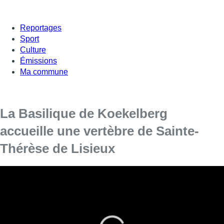
Reportages
Sport
Culture
Émissions
Ma commune
La Basilique de Koekelberg
accueille une vertèbre de Sainte-
Thérèse de Lisieux
La Basilique accueille cette relique particulière
pour les deux prochaines semaine.
C’est une relique particulière qui prend place à la Basilique de
Koekelberg. Une vertèbre de Sainte-Thérèse de Lisieux y est