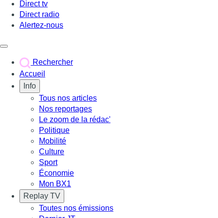
Direct tv
Direct radio
Alertez-nous
Déclencher le menu
Rechercher
Accueil
Info
Tous nos articles
Nos reportages
Le zoom de la rédac'
Politique
Mobilité
Culture
Sport
Économie
Mon BX1
Replay TV
Toutes nos émissions