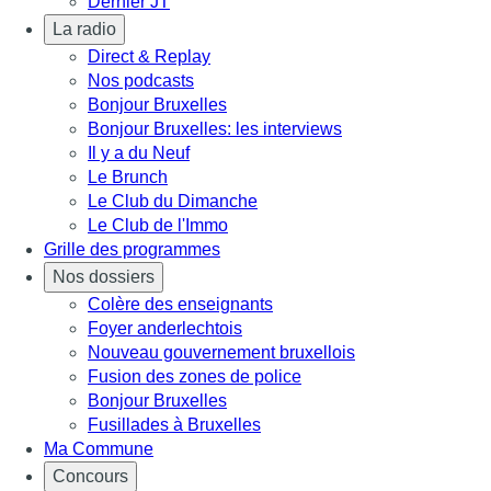
Dernier JT
La radio
Direct & Replay
Nos podcasts
Bonjour Bruxelles
Bonjour Bruxelles: les interviews
Il y a du Neuf
Le Brunch
Le Club du Dimanche
Le Club de l'Immo
Grille des programmes
Nos dossiers
Colère des enseignants
Foyer anderlechtois
Nouveau gouvernement bruxellois
Fusion des zones de police
Bonjour Bruxelles
Fusillades à Bruxelles
Ma Commune
Concours