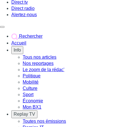
Direct tv
Direct radio
Alertez-nous
Déclencher le menu
Rechercher
Accueil
Info
Tous nos articles
Nos reportages
Le zoom de la rédac'
Politique
Mobilité
Culture
Sport
Économie
Mon BX1
Replay TV
Toutes nos émissions