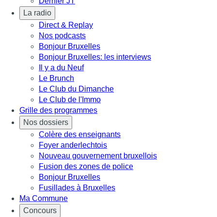
Dernier JT
La radio
Direct & Replay
Nos podcasts
Bonjour Bruxelles
Bonjour Bruxelles: les interviews
Il y a du Neuf
Le Brunch
Le Club du Dimanche
Le Club de l'Immo
Grille des programmes
Nos dossiers
Colère des enseignants
Foyer anderlechtois
Nouveau gouvernement bruxellois
Fusion des zones de police
Bonjour Bruxelles
Fusillades à Bruxelles
Ma Commune
Concours