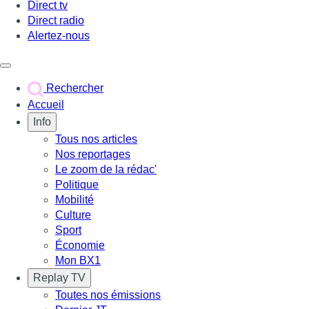
Direct tv
Direct radio
Alertez-nous
Déclencher le menu
Rechercher
Accueil
Info
Tous nos articles
Nos reportages
Le zoom de la rédac'
Politique
Mobilité
Culture
Sport
Économie
Mon BX1
Replay TV
Toutes nos émissions