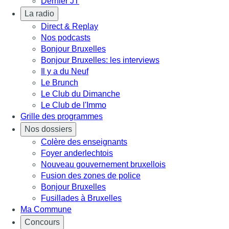
Dernier JT
La radio
Direct & Replay
Nos podcasts
Bonjour Bruxelles
Bonjour Bruxelles: les interviews
Il y a du Neuf
Le Brunch
Le Club du Dimanche
Le Club de l'Immo
Grille des programmes
Nos dossiers
Colère des enseignants
Foyer anderlechtois
Nouveau gouvernement bruxellois
Fusion des zones de police
Bonjour Bruxelles
Fusillades à Bruxelles
Ma Commune
Concours