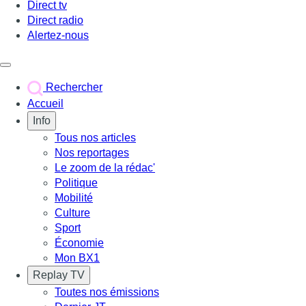
Direct tv
Direct radio
Alertez-nous
Déclencher le menu
Rechercher
Accueil
Info
Tous nos articles
Nos reportages
Le zoom de la rédac'
Politique
Mobilité
Culture
Sport
Économie
Mon BX1
Replay TV
Toutes nos émissions