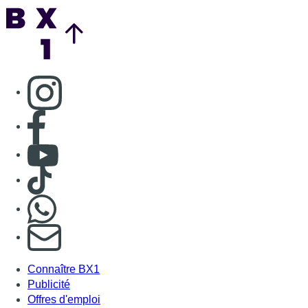
Back to top
Consulter page Instagram
Consulter page Facebook
Consulter Youtube
Consulter TikTok
Nous rejoindre sur Whatsapp
S'abonner à notre newsletter
Connaître BX1
Publicité
Offres d'emploi