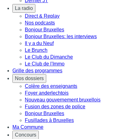
Dernier JT
La radio
Direct & Replay
Nos podcasts
Bonjour Bruxelles
Bonjour Bruxelles: les interviews
Il y a du Neuf
Le Brunch
Le Club du Dimanche
Le Club de l'Immo
Grille des programmes
Nos dossiers
Colère des enseignants
Foyer anderlechtois
Nouveau gouvernement bruxellois
Fusion des zones de police
Bonjour Bruxelles
Fusillades à Bruxelles
Ma Commune
Concours