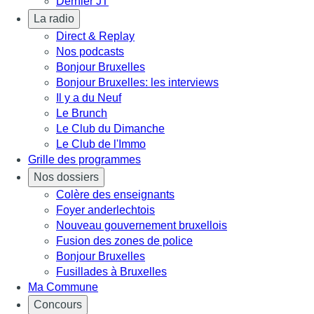
Dernier JT
La radio
Direct & Replay
Nos podcasts
Bonjour Bruxelles
Bonjour Bruxelles: les interviews
Il y a du Neuf
Le Brunch
Le Club du Dimanche
Le Club de l'Immo
Grille des programmes
Nos dossiers
Colère des enseignants
Foyer anderlechtois
Nouveau gouvernement bruxellois
Fusion des zones de police
Bonjour Bruxelles
Fusillades à Bruxelles
Ma Commune
Concours