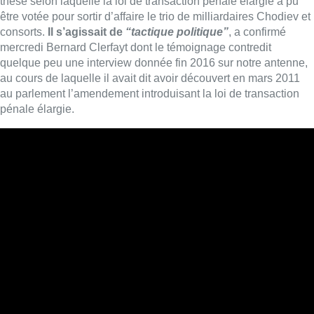
thèse selon laquelle la loi de transaction pénale élargie a pu
être votée pour sortir d’affaire le trio de milliardaires Chodiev et
consorts.
Il s’agissait de
“tactique politique”
, a confirmé
mercredi Bernard Clerfayt dont le témoignage contredit
quelque peu une interview donnée fin 2016 sur notre antenne,
au cours de laquelle il avait dit avoir découvert en mars 2011
au parlement l’amendement introduisant la loi de transaction
pénale élargie.