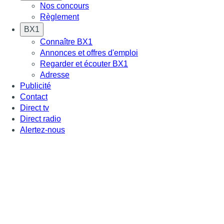
Nos concours
Règlement
BX1
Connaître BX1
Annonces et offres d'emploi
Regarder et écouter BX1
Adresse
Publicité
Contact
Direct tv
Direct radio
Alertez-nous