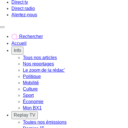
Direct tv
Direct radio
Alertez-nous
Déclencher le menu
Rechercher
Accueil
Info
Tous nos articles
Nos reportages
Le zoom de la rédac'
Politique
Mobilité
Culture
Sport
Économie
Mon BX1
Replay TV
Toutes nos émissions