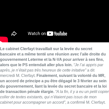
Le cabinet Clerfayt travaillait sur la levée du secret
bancaire et a même tenté une réunion avec l’aile droite du
gouvernement Leterme et la N-VA pour arriver à ses fins,
alors que le PS entendait aller plus loin.
“Je l’ai appris par
après, je n’était pas très heureux de cette initative”
a dit
mercredi M. Clerfayt.
Finalement, suivant la volonté du MR,
un accord de principe a pu être dégagé le 3 février au sein
du gouvernement, liant la levée du secret bancaire et la loi
de transaction pénale élargie.
“A la fin, il y a eu un petit copier
coller de textes existants, qui n’étaient pas issus de mon
cabinet pour accompagner un accord”
, a confirmé M. Clerfayt.