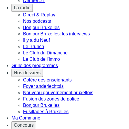
Dernier JT
La radio
Direct & Replay
Nos podcasts
Bonjour Bruxelles
Bonjour Bruxelles: les interviews
Il y a du Neuf
Le Brunch
Le Club du Dimanche
Le Club de l'Immo
Grille des programmes
Nos dossiers
Colère des enseignants
Foyer anderlechtois
Nouveau gouvernement bruxellois
Fusion des zones de police
Bonjour Bruxelles
Fusillades à Bruxelles
Ma Commune
Concours