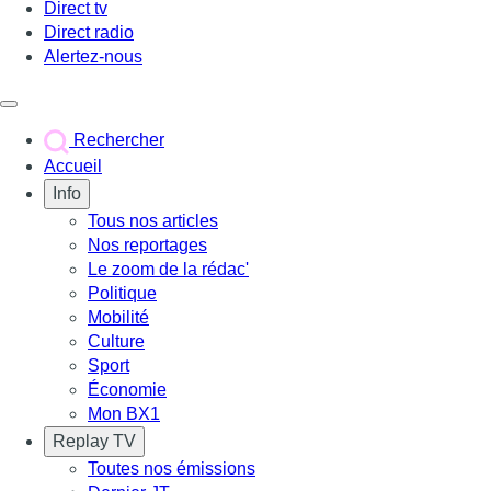
Direct tv
Direct radio
Alertez-nous
Déclencher le menu
Rechercher
Accueil
Info
Tous nos articles
Nos reportages
Le zoom de la rédac'
Politique
Mobilité
Culture
Sport
Économie
Mon BX1
Replay TV
Toutes nos émissions