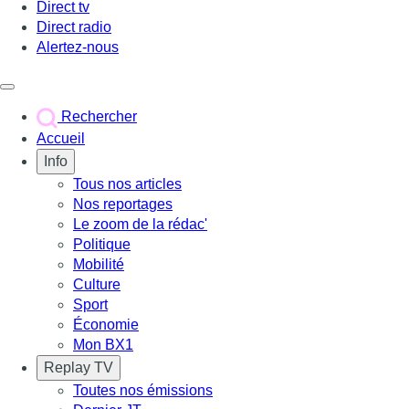
Direct tv
Direct radio
Alertez-nous
Déclencher le menu
Rechercher
Accueil
Info
Tous nos articles
Nos reportages
Le zoom de la rédac'
Politique
Mobilité
Culture
Sport
Économie
Mon BX1
Replay TV
Toutes nos émissions