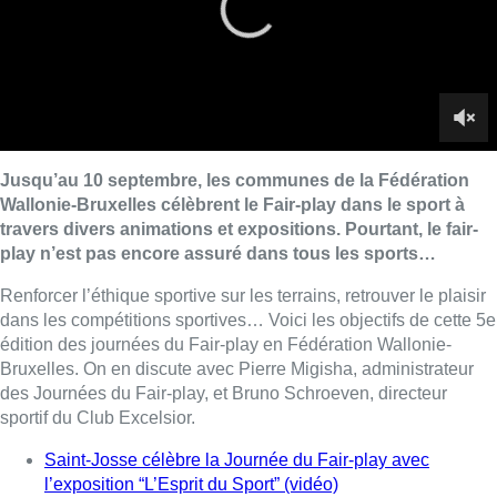
dans les compétitions sportives… Voici les objectifs de cette 5e
édition des journées du Fair-play en Fédération Wallonie-
Bruxelles. On en discute avec Pierre Migisha, administrateur
des Journées du Fair-play, et Bruno Schroeven, directeur
sportif du Club Excelsior.
Saint-Josse célèbre la Journée du Fair-play avec
l’exposition “L’Esprit du Sport” (vidéo)
Retrouvez M le mag de la rédac’ du mardi au vendredi à
18h25.
Lire aussi :
Deux personnes hospitalisées
après un incendie à Schaerbeek