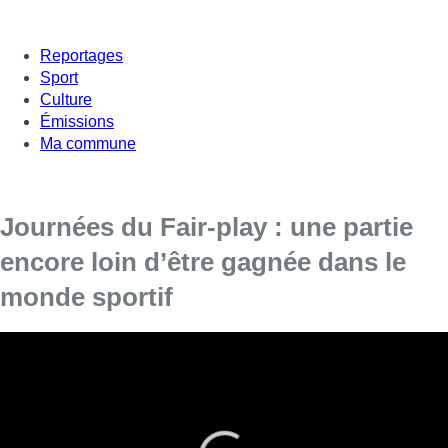
Reportages
Sport
Culture
Émissions
Ma commune
Journées du Fair-play : une partie
encore loin d’être gagnée dans le
monde sportif
Jusqu’au 10 septembre, les communes de la Fédération
Wallonie-Bruxelles célèbrent le Fair-play dans le sport à
travers divers animations et expositions. Pourtant, le fair-
play n’est pas encore assuré dans tous les sports…
Renforcer l’éthique sportive sur les terrains, retrouver le plaisir