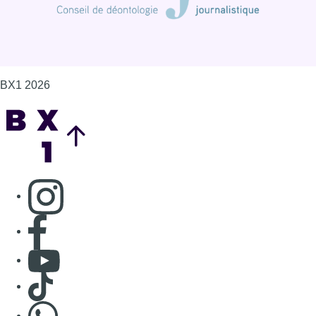
Consulter page Facebook
Consulter Youtube
Consulter TikTok
Nous rejoindre sur Whatsapp
S'abonner à notre newsletter
Connaître BX1
Publicité
Offres d'emploi
Contact
Mentions légales
Politique de cookies (UE)
Gérer les cookies