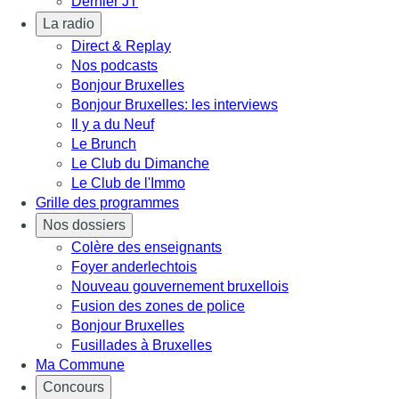
Dernier JT
La radio
Direct & Replay
Nos podcasts
Bonjour Bruxelles
Bonjour Bruxelles: les interviews
Il y a du Neuf
Le Brunch
Le Club du Dimanche
Le Club de l'Immo
Grille des programmes
Nos dossiers
Colère des enseignants
Foyer anderlechtois
Nouveau gouvernement bruxellois
Fusion des zones de police
Bonjour Bruxelles
Fusillades à Bruxelles
Ma Commune
Concours