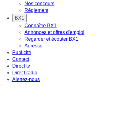
Nos concours
Règlement
BX1
Connaître BX1
Annonces et offres d'emploi
Regarder et écouter BX1
Adresse
Publicité
Contact
Direct tv
Direct radio
Alertez-nous