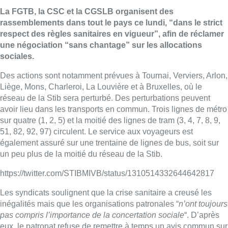
La FGTB, la CSC et la CGSLB organisent des
rassemblements dans tout le pays ce lundi, “dans le strict
respect des règles sanitaires en vigueur”, afin de réclamer
une négociation “sans chantage” sur les allocations
sociales.
Des actions sont notamment prévues à Tournai, Verviers, Arlon,
Liège, Mons, Charleroi, La Louvière et à Bruxelles, où le
réseau de la Stib sera perturbé. Des perturbations peuvent
avoir lieu dans les transports en commun. Trois lignes de métro
sur quatre (1, 2, 5) et la moitié des lignes de tram (3, 4, 7, 8, 9,
51, 82, 92, 97) circulent. Le service aux voyageurs est
également assuré sur une trentaine de lignes de bus, soit sur
un peu plus de la moitié du réseau de la Stib.
https://twitter.com/STIBMIVB/status/1310514332644642817
Les syndicats soulignent que la crise sanitaire a creusé les
inégalités mais que les organisations patronales “
n’ont toujours
pas compris l’importance de la concertation sociale
“. D’après
eux, le patronat refuse de remettre à temps un avis commun sur