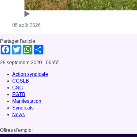
Consulter l'article "Réaménagement de l’ave
05 août 2026
Partager l'article
Facebook
Twitter
WhatsApp
Share
28 septembre 2020
- 06h55
Action syndicale
CGSLB
CSC
FGTB
Manifestation
Syndicats
News
Offres d’emploi