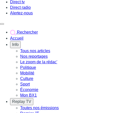
Direct tv
Direct radio
Alertez-nous
Déclencher le menu
Rechercher
Accueil
Info
Tous nos articles
Nos reportages
Le zoom de la rédac'
Politique
Mobilité
Culture
Sport
Économie
Mon BX1
Replay TV
Toutes nos émissions