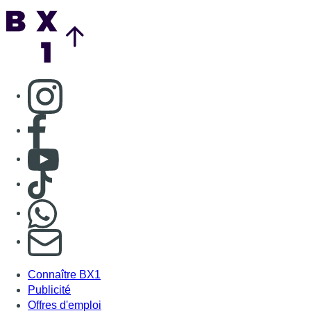
Back to top
Consulter page Instagram
Consulter page Facebook
Consulter Youtube
Consulter TikTok
Nous rejoindre sur Whatsapp
S'abonner à notre newsletter
Connaître BX1
Publicité
Offres d'emploi