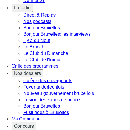
Dernier JT
La radio
Direct & Replay
Nos podcasts
Bonjour Bruxelles
Bonjour Bruxelles: les interviews
Il y a du Neuf
Le Brunch
Le Club du Dimanche
Le Club de l'Immo
Grille des programmes
Nos dossiers
Colère des enseignants
Foyer anderlechtois
Nouveau gouvernement bruxellois
Fusion des zones de police
Bonjour Bruxelles
Fusillades à Bruxelles
Ma Commune
Concours