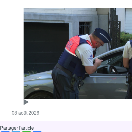
Consulter l'article "Marathon de contrôles d
08 août 2026
Partager l'article
Facebook
Twitter
WhatsApp
Share
05 décembre 2023
- 14h00
Bénévolat
Croix-Rouge
News
Offres d’emploi