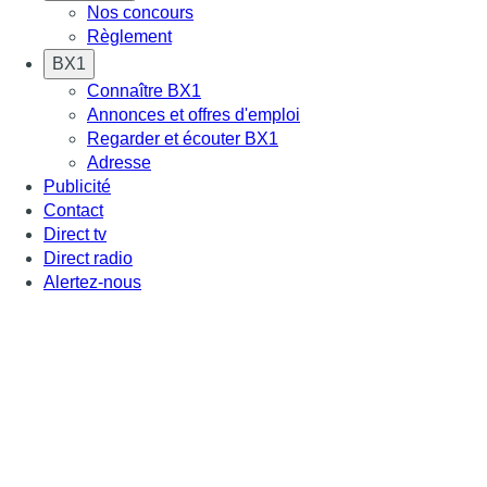
Nos concours
Règlement
BX1
Connaître BX1
Annonces et offres d'emploi
Regarder et écouter BX1
Adresse
Publicité
Contact
Direct tv
Direct radio
Alertez-nous