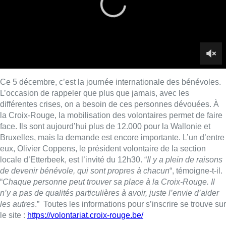
Bruxelles, mais la demande est encore importante. L’un d’entre
eux, Olivier Coppens, le président volontaire de la section
locale d’Etterbeek, est l’invité du 12h30. “
Il y a plein de raisons
de devenir bénévole, qui sont propres à chacun
“, témoigne-t-il.
“
Chaque personne peut trouver sa place à la Croix-Rouge. Il
n’y a pas de qualités particulières à avoir, juste l’envie d’aider
les autres
.” Toutes les informations pour s’inscrire se trouve sur
le site :
https://volontariat.croix-rouge.be/
►
Reportage |
Immersion avec la Croix-Rouge en maraude :
“Ces deux heures que l’on donne, c’est parfois leur seul
contact social”
■
Une interview d’Olivier Coppens au micro de Fanny
Rochez et Vanessa Lhuillier
Lire aussi :
Deux personnes hospitalisées
après un incendie à Schaerbeek