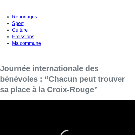
Reportages
Sport
Culture
Émissions
Ma commune
Journée internationale des
bénévoles : “Chacun peut trouver
sa place à la Croix-Rouge”
Ce 5 décembre, c’est la journée internationale des bénévoles.
L’occasion de rappeler que plus que jamais, avec les
différentes crises, on a besoin de ces personnes dévouées. À
la Croix-Rouge, la mobilisation des volontaires permet de faire
face. Ils sont aujourd’hui plus de 12.000 pour la Wallonie et