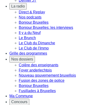
Dernier JT
La radio
Direct & Replay
Nos podcasts
Bonjour Bruxelles
Bonjour Bruxelles: les interviews
Il y a du Neuf
Le Brunch
Le Club du Dimanche
Le Club de l'Immo
Grille des programmes
Nos dossiers
Colère des enseignants
Foyer anderlechtois
Nouveau gouvernement bruxellois
Fusion des zones de police
Bonjour Bruxelles
Fusillades à Bruxelles
Ma Commune
Concours