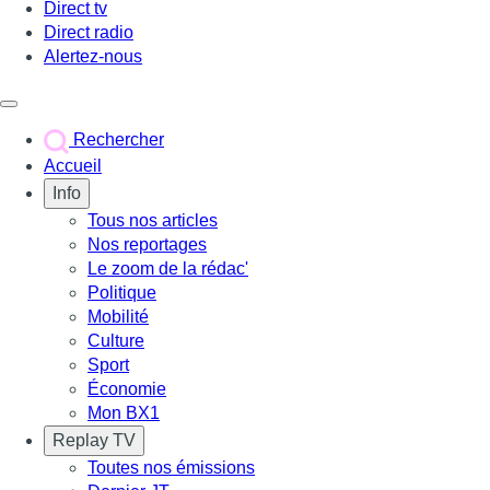
Direct tv
Direct radio
Alertez-nous
Déclencher le menu
Rechercher
Accueil
Info
Tous nos articles
Nos reportages
Le zoom de la rédac'
Politique
Mobilité
Culture
Sport
Économie
Mon BX1
Replay TV
Toutes nos émissions