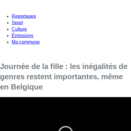
Reportages
Sport
Culture
Émissions
Ma commune
Journée de la fille : les inégalités de
genres restent importantes, même
en Belgique
En cette 10e journée de la fille, on rappelle les
défis et difficultés que les jeunes doivent
affronter. Pour en parler, Isabelle Verhaegen,
directrice nationale de Plan International