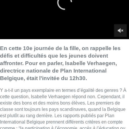
Belgique, était l’invitée du 12h30.
Y a-t-il un pays exemplaire en termes d’égalité des genres ? À
cette question, Isabelle Verhaegen répond non. Cependant, il
existe des bons et des moins bons élèves. Les premiers de
classe sont toujours les pays scandinaves, quand la Belgique
est plutôt au rang derrière. Les rapports publiés par Plan
International Belgique prennent différents critères en compte
comme :
“la participation à l’économie, accès à l’éducation ou
encore la participation à la politique”,
confie la directrice. Sur ce
dernier critère, justement, 50% des filles se disent incomprises
par la classe politique :
“c’est énorme 50%, mais le pire, c’est
qu’il y a seulement 14% qui se sentent assez confiantes pour
se lancer dans la politique contre 24% mondialement donc là,
on voit quand même une grosse différence.”
Une bonne nouvelle cependant du côté du nombre de jeunes
filles analphabètes, qui a été divisé par 2 dans le monde.
■ Interview de
Vanessa Lhuillier
et
Arnaud
Bruckner
au micro du
12h30.