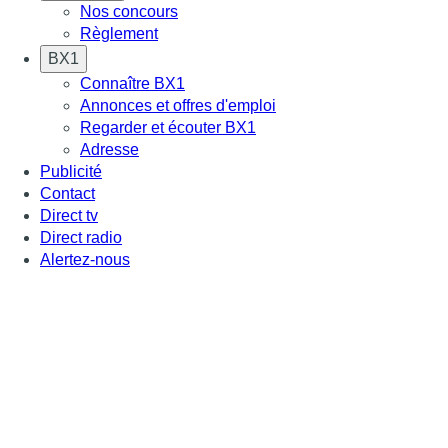
Nos concours
Règlement
BX1
Connaître BX1
Annonces et offres d'emploi
Regarder et écouter BX1
Adresse
Publicité
Contact
Direct tv
Direct radio
Alertez-nous