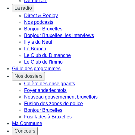
Dernier JT
La radio
Direct & Replay
Nos podcasts
Bonjour Bruxelles
Bonjour Bruxelles: les interviews
Il y a du Neuf
Le Brunch
Le Club du Dimanche
Le Club de l'Immo
Grille des programmes
Nos dossiers
Colère des enseignants
Foyer anderlechtois
Nouveau gouvernement bruxellois
Fusion des zones de police
Bonjour Bruxelles
Fusillades à Bruxelles
Ma Commune
Concours