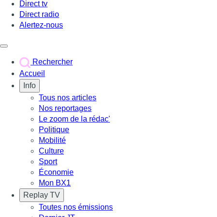
Direct tv
Direct radio
Alertez-nous
Déclencher le menu
Rechercher
Accueil
Info
Tous nos articles
Nos reportages
Le zoom de la rédac'
Politique
Mobilité
Culture
Sport
Économie
Mon BX1
Replay TV
Toutes nos émissions