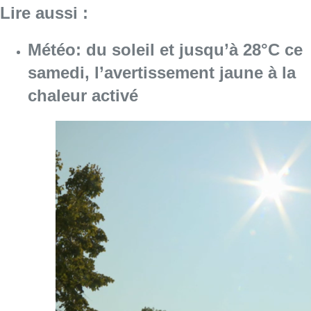
Consulter l'article "Météo: du soleil et jusqu
08 août 2026
Coups de feu sur fond de “rivalité
amoureuse” à Uccle: une personne
blessée à la jambe