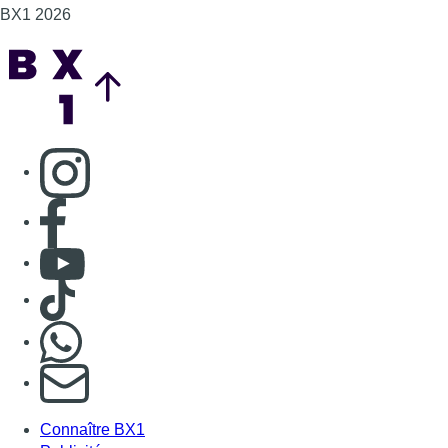
Consulter Youtube
Consulter TikTok
Nous rejoindre sur Whatsapp
S'abonner à notre newsletter
Connaître BX1
Publicité
Offres d'emploi
Contact
Mentions légales
Politique de cookies (UE)
Gérer les cookies