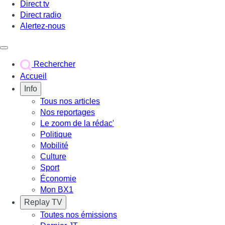
Direct tv
Direct radio
Alertez-nous
Déclencher le menu
Rechercher
Accueil
Info
Tous nos articles
Nos reportages
Le zoom de la rédac'
Politique
Mobilité
Culture
Sport
Économie
Mon BX1
Replay TV
Toutes nos émissions