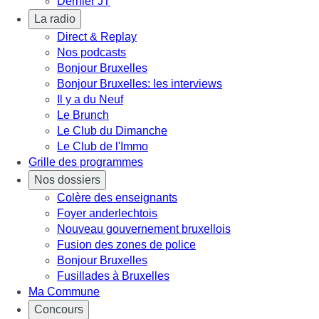
Dernier JT
La radio
Direct & Replay
Nos podcasts
Bonjour Bruxelles
Bonjour Bruxelles: les interviews
Il y a du Neuf
Le Brunch
Le Club du Dimanche
Le Club de l'Immo
Grille des programmes
Nos dossiers
Colère des enseignants
Foyer anderlechtois
Nouveau gouvernement bruxellois
Fusion des zones de police
Bonjour Bruxelles
Fusillades à Bruxelles
Ma Commune
Concours