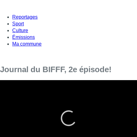
Reportages
Sport
Culture
Émissions
Ma commune
Journal du BIFFF, 2e épisode!
À l’occasion de la 36e édition du BIFFF, le festival
international du film fantastique de Bruxelles, BX1 a investi
Bozar pour vous faire découvrir les coulisses du mythique
temple du film de genre, organisé jusqu’au 15 avril à
Bruxelles.