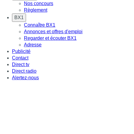
Nos concours
Règlement
BX1
Connaître BX1
Annonces et offres d'emploi
Regarder et écouter BX1
Adresse
Publicité
Contact
Direct tv
Direct radio
Alertez-nous