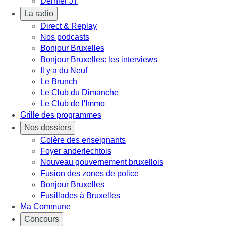
Dernier JT
La radio
Direct & Replay
Nos podcasts
Bonjour Bruxelles
Bonjour Bruxelles: les interviews
Il y a du Neuf
Le Brunch
Le Club du Dimanche
Le Club de l'Immo
Grille des programmes
Nos dossiers
Colère des enseignants
Foyer anderlechtois
Nouveau gouvernement bruxellois
Fusion des zones de police
Bonjour Bruxelles
Fusillades à Bruxelles
Ma Commune
Concours