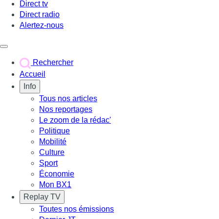
Direct tv
Direct radio
Alertez-nous
Déclencher le menu
Rechercher
Accueil
Info
Tous nos articles
Nos reportages
Le zoom de la rédac'
Politique
Mobilité
Culture
Sport
Économie
Mon BX1
Replay TV
Toutes nos émissions