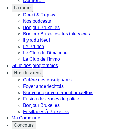
Dernier JT
La radio
Direct & Replay
Nos podcasts
Bonjour Bruxelles
Bonjour Bruxelles: les interviews
Il y a du Neuf
Le Brunch
Le Club du Dimanche
Le Club de l'Immo
Grille des programmes
Nos dossiers
Colère des enseignants
Foyer anderlechtois
Nouveau gouvernement bruxellois
Fusion des zones de police
Bonjour Bruxelles
Fusillades à Bruxelles
Ma Commune
Concours