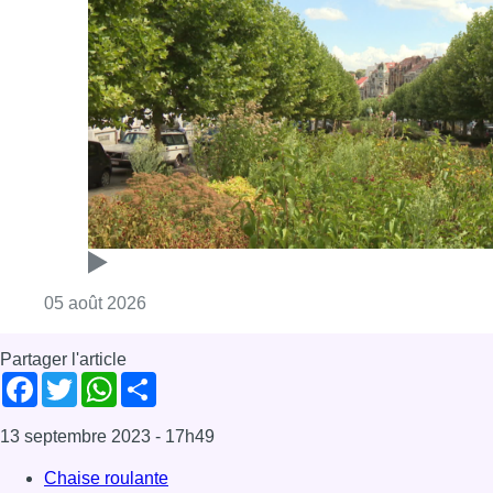
Consulter l'article "Réaménagement de l’ave
05 août 2026
Partager l'article
Facebook
Twitter
WhatsApp
Share
13 septembre 2023
- 17h49
Chaise roulante
joachim gérard
Tennis
News
Sport
Offres d’emploi