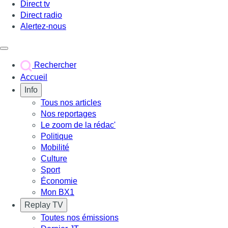
Direct tv
Direct radio
Alertez-nous
Déclencher le menu
Rechercher
Accueil
Info
Tous nos articles
Nos reportages
Le zoom de la rédac'
Politique
Mobilité
Culture
Sport
Économie
Mon BX1
Replay TV
Toutes nos émissions