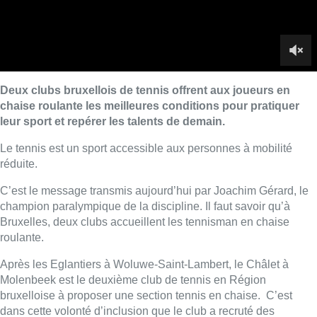
C’est le message transmis aujourd’hui par Joachim Gérard, le
champion paralympique de la discipline. Il faut savoir qu’à
Bruxelles, deux clubs accueillent les tennisman en chaise
roulante.
Après les Eglantiers à Woluwe-Saint-Lambert, le Châlet à
Molenbeek est le deuxième club de tennis en Région
bruxelloise à proposer une section tennis en chaise. C’est
dans cette volonté d’inclusion que le club a recruté des
moniteurs qualifiés et investi dans plusieurs chaises adaptées
au handisport.
Reportage de Marie-Noëlle DINANT, Nicolas SCHEENAERTS
et Corinne DE BEUL
Lire aussi :
Le siège bruxellois d’AXA fermé
plusieurs jours après une
contamination de l’eau au