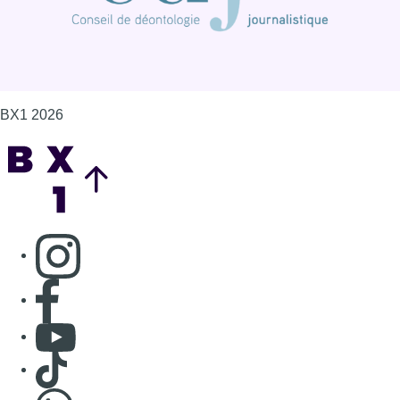
Consulter page Instagram
Consulter page Facebook
Consulter Youtube
Consulter TikTok
Nous rejoindre sur Whatsapp
S'abonner à notre newsletter
Connaître BX1
Publicité
Offres d'emploi
Contact
Mentions légales
Politique de cookies (UE)
Gérer les cookies