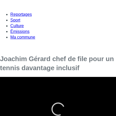
Reportages
Sport
Culture
Émissions
Ma commune
Joachim Gérard chef de file pour un
tennis davantage inclusif
Deux clubs bruxellois de tennis offrent aux joueurs en
chaise roulante les meilleures conditions pour pratiquer
leur sport et repérer les talents de demain.
Le tennis est un sport accessible aux personnes à mobilité
réduite.