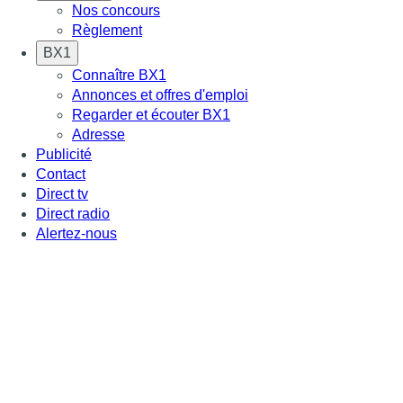
Nos concours
Règlement
BX1
Connaître BX1
Annonces et offres d'emploi
Regarder et écouter BX1
Adresse
Publicité
Contact
Direct tv
Direct radio
Alertez-nous