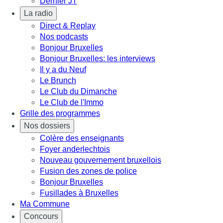
Dernier JT
La radio
Direct & Replay
Nos podcasts
Bonjour Bruxelles
Bonjour Bruxelles: les interviews
Il y a du Neuf
Le Brunch
Le Club du Dimanche
Le Club de l'Immo
Grille des programmes
Nos dossiers
Colère des enseignants
Foyer anderlechtois
Nouveau gouvernement bruxellois
Fusion des zones de police
Bonjour Bruxelles
Fusillades à Bruxelles
Ma Commune
Concours