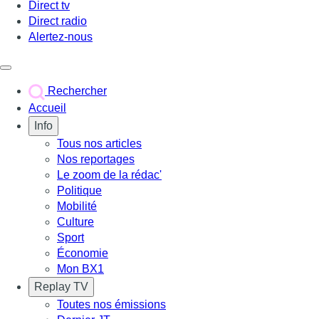
Direct tv
Direct radio
Alertez-nous
Déclencher le menu
Rechercher
Accueil
Info
Tous nos articles
Nos reportages
Le zoom de la rédac'
Politique
Mobilité
Culture
Sport
Économie
Mon BX1
Replay TV
Toutes nos émissions