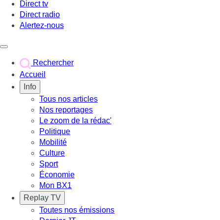
Direct tv
Direct radio
Alertez-nous
Déclencher le menu
Rechercher
Accueil
Info
Tous nos articles
Nos reportages
Le zoom de la rédac'
Politique
Mobilité
Culture
Sport
Économie
Mon BX1
Replay TV
Toutes nos émissions