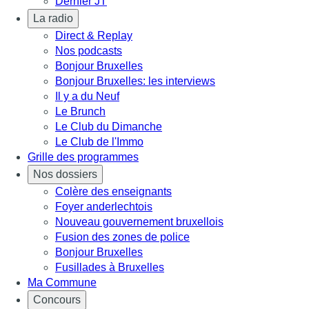
Dernier JT
La radio
Direct & Replay
Nos podcasts
Bonjour Bruxelles
Bonjour Bruxelles: les interviews
Il y a du Neuf
Le Brunch
Le Club du Dimanche
Le Club de l'Immo
Grille des programmes
Nos dossiers
Colère des enseignants
Foyer anderlechtois
Nouveau gouvernement bruxellois
Fusion des zones de police
Bonjour Bruxelles
Fusillades à Bruxelles
Ma Commune
Concours