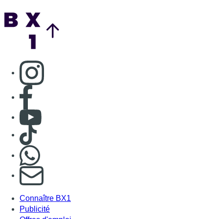
Nous rejoindre sur Whatsapp
S'abonner à notre newsletter
Connaître BX1
Publicité
Offres d'emploi
Contact
Mentions légales
Politique de cookies (UE)
Gérer les cookies