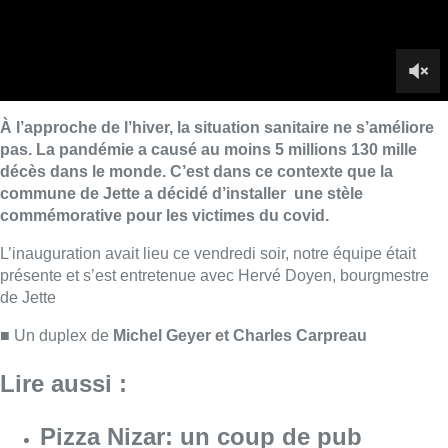
présente et s’est entretenue avec Hervé Doyen, bourgmestre
de Jette
■ Un duplex de
Michel Geyer et Charles Carpreau
Lire aussi :
Pizza Nizar: un coup de pub
inattendu grâce à l’IA