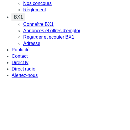
Nos concours
Règlement
BX1
Connaître BX1
Annonces et offres d'emploi
Regarder et écouter BX1
Adresse
Publicité
Contact
Direct tv
Direct radio
Alertez-nous