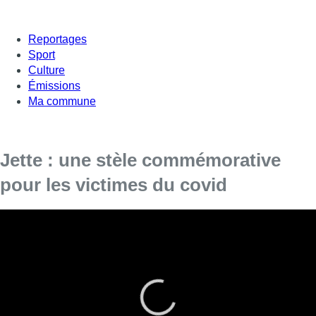
Reportages
Sport
Culture
Émissions
Ma commune
Jette : une stèle commémorative
pour les victimes du covid
À l’approche de l’hiver, la situation sanitaire ne s’améliore
pas. La pandémie a causé au moins 5 millions 130 mille
décès dans le monde. C’est dans ce contexte que la
commune de Jette a décidé d’installer une stèle
commémorative pour les victimes du covid.
L’inauguration avait lieu ce vendredi soir, notre équipe était