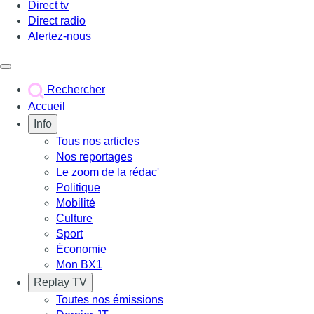
Direct tv
Direct radio
Alertez-nous
Déclencher le menu
Rechercher
Accueil
Info
Tous nos articles
Nos reportages
Le zoom de la rédac'
Politique
Mobilité
Culture
Sport
Économie
Mon BX1
Replay TV
Toutes nos émissions