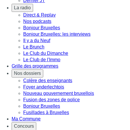
Dernier JT
La radio
Direct & Replay
Nos podcasts
Bonjour Bruxelles
Bonjour Bruxelles: les interviews
Il y a du Neuf
Le Brunch
Le Club du Dimanche
Le Club de l'Immo
Grille des programmes
Nos dossiers
Colère des enseignants
Foyer anderlechtois
Nouveau gouvernement bruxellois
Fusion des zones de police
Bonjour Bruxelles
Fusillades à Bruxelles
Ma Commune
Concours