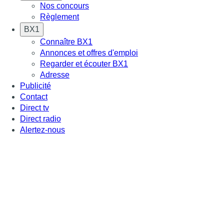
Nos concours
Règlement
BX1
Connaître BX1
Annonces et offres d'emploi
Regarder et écouter BX1
Adresse
Publicité
Contact
Direct tv
Direct radio
Alertez-nous