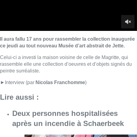
►Interview (par
Nicolas Franchomme
)
Lire aussi :
Deux personnes hospitalisées
après un incendie à Schaerbeek