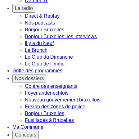
Dernier JT
La radio
Direct & Replay
Nos podcasts
Bonjour Bruxelles
Bonjour Bruxelles: les interviews
Il y a du Neuf
Le Brunch
Le Club du Dimanche
Le Club de l'Immo
Grille des programmes
Nos dossiers
Colère des enseignants
Foyer anderlechtois
Nouveau gouvernement bruxellois
Fusion des zones de police
Bonjour Bruxelles
Fusillades à Bruxelles
Ma Commune
Concours