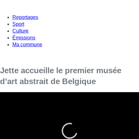
Reportages
Sport
Culture
Émissions
Ma commune
Jette accueille le premier musée
d’art abstrait de Belgique
Il aura fallu 17 ans pour rassembler la collection inaugurée
ce jeudi au tout nouveau Musée d’art abstrait de Jette.
Celui-ci a investi la maison voisine de celle de Magritte, qui
rassemble elle une collection d’oeuvres et d’objets signés du
peintre surréaliste.