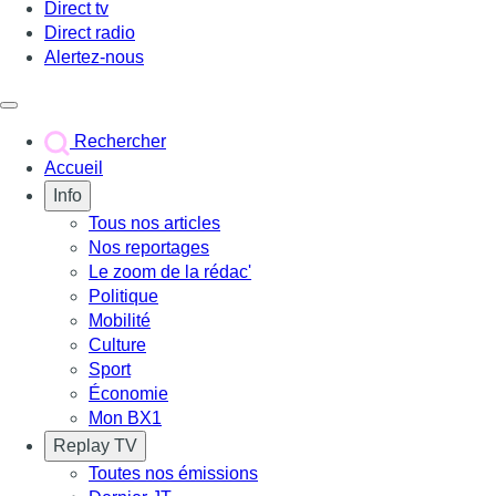
Direct tv
Direct radio
Alertez-nous
Déclencher le menu
Rechercher
Accueil
Info
Tous nos articles
Nos reportages
Le zoom de la rédac'
Politique
Mobilité
Culture
Sport
Économie
Mon BX1
Replay TV
Toutes nos émissions