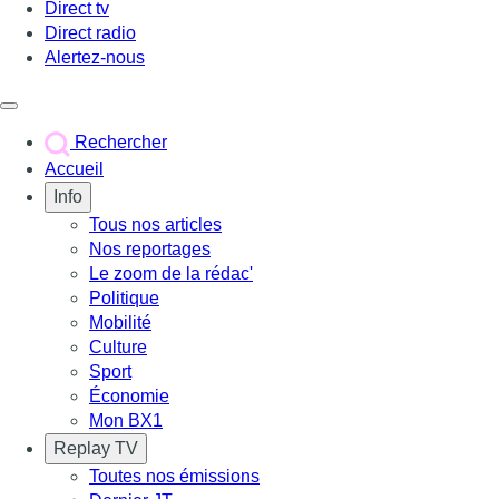
Direct tv
Direct radio
Alertez-nous
Déclencher le menu
Rechercher
Accueil
Info
Tous nos articles
Nos reportages
Le zoom de la rédac'
Politique
Mobilité
Culture
Sport
Économie
Mon BX1
Replay TV
Toutes nos émissions