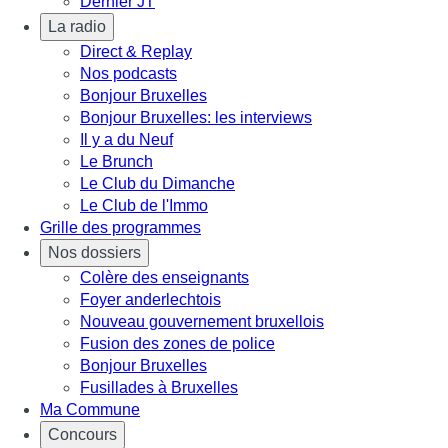
Dernier JT
La radio
Direct & Replay
Nos podcasts
Bonjour Bruxelles
Bonjour Bruxelles: les interviews
Il y a du Neuf
Le Brunch
Le Club du Dimanche
Le Club de l'Immo
Grille des programmes
Nos dossiers
Colère des enseignants
Foyer anderlechtois
Nouveau gouvernement bruxellois
Fusion des zones de police
Bonjour Bruxelles
Fusillades à Bruxelles
Ma Commune
Concours