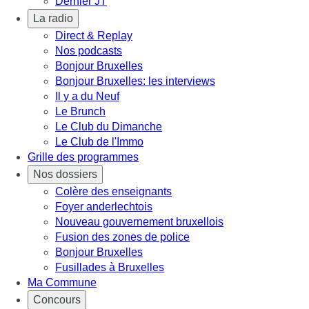
Dernier JT
La radio
Direct & Replay
Nos podcasts
Bonjour Bruxelles
Bonjour Bruxelles: les interviews
Il y a du Neuf
Le Brunch
Le Club du Dimanche
Le Club de l'Immo
Grille des programmes
Nos dossiers
Colère des enseignants
Foyer anderlechtois
Nouveau gouvernement bruxellois
Fusion des zones de police
Bonjour Bruxelles
Fusillades à Bruxelles
Ma Commune
Concours