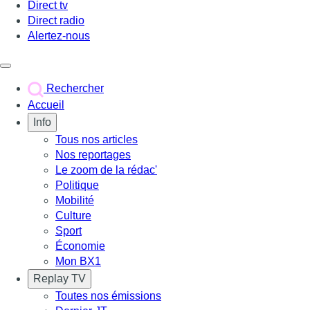
Direct tv
Direct radio
Alertez-nous
Déclencher le menu
Rechercher
Accueil
Info
Tous nos articles
Nos reportages
Le zoom de la rédac'
Politique
Mobilité
Culture
Sport
Économie
Mon BX1
Replay TV
Toutes nos émissions