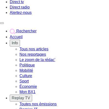
Direct tv
Direct radio
Alertez-nous
Déclencher le menu
Rechercher
Accueil
Info
Tous nos articles
Nos reportages
Le zoom de la rédac'
Politique
Mobilité
Culture
Sport
Économie
Mon BX1
Replay TV
Toutes nos émissions