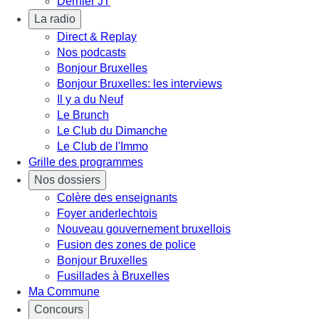
Dernier JT
La radio
Direct & Replay
Nos podcasts
Bonjour Bruxelles
Bonjour Bruxelles: les interviews
Il y a du Neuf
Le Brunch
Le Club du Dimanche
Le Club de l'Immo
Grille des programmes
Nos dossiers
Colère des enseignants
Foyer anderlechtois
Nouveau gouvernement bruxellois
Fusion des zones de police
Bonjour Bruxelles
Fusillades à Bruxelles
Ma Commune
Concours