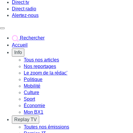
Direct tv
Direct radio
Alertez-nous
Déclencher le menu
Rechercher
Accueil
Info
Tous nos articles
Nos reportages
Le zoom de la rédac'
Politique
Mobilité
Culture
Sport
Économie
Mon BX1
Replay TV
Toutes nos émissions