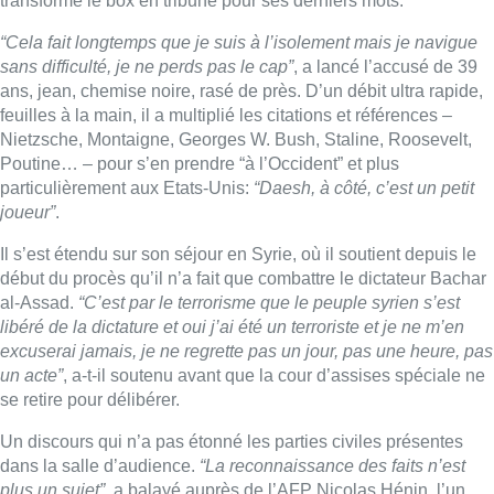
transformé le box en tribune pour ses derniers mots.
“Cela fait longtemps que je suis à l’isolement mais je navigue
sans difficulté, je ne perds pas le cap”
, a lancé l’accusé de 39
ans, jean, chemise noire, rasé de près. D’un débit ultra rapide,
feuilles à la main, il a multiplié les citations et références –
Nietzsche, Montaigne, Georges W. Bush, Staline, Roosevelt,
Poutine… – pour s’en prendre “à l’Occident” et plus
particulièrement aux Etats-Unis:
“Daesh, à côté, c’est un petit
joueur”
.
Il s’est étendu sur son séjour en Syrie, où il soutient depuis le
début du procès qu’il n’a fait que combattre le dictateur Bachar
al-Assad.
“C’est par le terrorisme que le peuple syrien s’est
libéré de la dictature et oui j’ai été un terroriste et je ne m’en
excuserai jamais, je ne regrette pas un jour, pas une heure, pas
un acte”
, a-t-il soutenu avant que la cour d’assises spéciale ne
se retire pour délibérer.
Un discours qui n’a pas étonné les parties civiles présentes
dans la salle d’audience.
“La reconnaissance des faits n’est
plus un sujet”
, a balayé auprès de l’AFP Nicolas Hénin, l’un