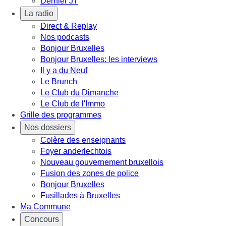
Dernier JT
La radio
Direct & Replay
Nos podcasts
Bonjour Bruxelles
Bonjour Bruxelles: les interviews
Il y a du Neuf
Le Brunch
Le Club du Dimanche
Le Club de l'Immo
Grille des programmes
Nos dossiers
Colère des enseignants
Foyer anderlechtois
Nouveau gouvernement bruxellois
Fusion des zones de police
Bonjour Bruxelles
Fusillades à Bruxelles
Ma Commune
Concours