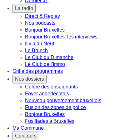
Dernier JT
La radio
Direct & Replay
Nos podcasts
Bonjour Bruxelles
Bonjour Bruxelles: les interviews
Il y a du Neuf
Le Brunch
Le Club du Dimanche
Le Club de l'Immo
Grille des programmes
Nos dossiers
Colère des enseignants
Foyer anderlechtois
Nouveau gouvernement bruxellois
Fusion des zones de police
Bonjour Bruxelles
Fusillades à Bruxelles
Ma Commune
Concours