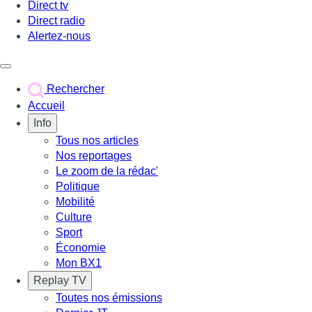
Direct tv
Direct radio
Alertez-nous
Déclencher le menu
Rechercher
Accueil
Info
Tous nos articles
Nos reportages
Le zoom de la rédac'
Politique
Mobilité
Culture
Sport
Économie
Mon BX1
Replay TV
Toutes nos émissions