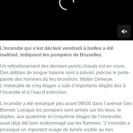
L’immeuble de cinq étages a subi d’importants dégâts dus à
l’incendie et à l’eau d’extinction.
L’incendie a été remarqué peu avant 08h00 dans l’avenue Geo
Bernier. Lorsque les pompiers sont arrivés sur les lieux, le
duplex, aux quatrième et cinquième étages de l’immeuble,
avait déjà été bien endommagé par les flammes. “
L’incendie a
provoqué un important nuage de fumée visible au loin.
Personne n’était présent dans le bâtiment et il n’y a donc pas
eu de blessés
“, avait indiqué plus tôt Walter Derieuw.
Les pompiers ont mis plusieurs heures à maîtriser les flammes.
Le feu s’est notamment déclaré à l’arrière du bâtiment,
difficilement accessible. Les pompiers n’ont pu attaquer le feu
que de l’extérieur, car trop de débris tombaient à l’intérieur et le
plancher était trop instable.
Peu avant 12h00, une plateforme sécurisée a été mise en
place afin d’éteindre le dernier foyer par l’intérieur, et
finalement l’incendie a été complètement maîtrisé vers 12h40.
Les pompiers ont réussi à préserver les maisons adjacentes.