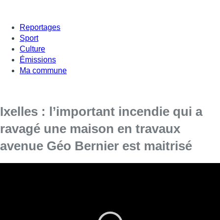
Reportages
Sport
Culture
Émissions
Ma commune
Ixelles : l’important incendie qui a
ravagé une maison en travaux
avenue Géo Bernier est maitrisé
L’incendie qui s’est déclaré vendredi à Ixelles a été
maîtrisé, indiquent les pompiers de Bruxelles.
Un refroidissement des derniers points chauds est en cours.
Des déblais de longue haleine sont à prévoir, précise le porte-
parole des hommes du feu bruxellois, Walter Derieuw.