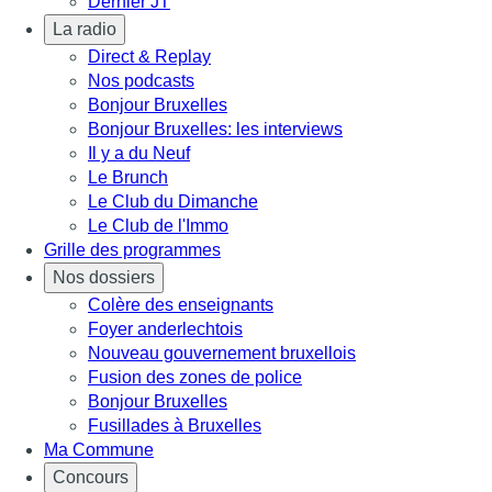
Dernier JT
La radio
Direct & Replay
Nos podcasts
Bonjour Bruxelles
Bonjour Bruxelles: les interviews
Il y a du Neuf
Le Brunch
Le Club du Dimanche
Le Club de l'Immo
Grille des programmes
Nos dossiers
Colère des enseignants
Foyer anderlechtois
Nouveau gouvernement bruxellois
Fusion des zones de police
Bonjour Bruxelles
Fusillades à Bruxelles
Ma Commune
Concours