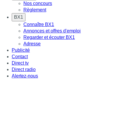
Nos concours
Règlement
BX1
Connaître BX1
Annonces et offres d'emploi
Regarder et écouter BX1
Adresse
Publicité
Contact
Direct tv
Direct radio
Alertez-nous