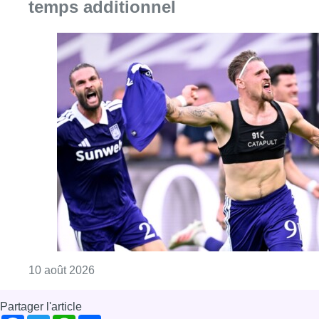
Consulter l'article "Jupiler Pro League : An
10 août 2026
Partager l'article
Facebook
Twitter
WhatsApp
Share
04 juillet 2025
- 11h55
Incendie
Ixelles
News
Offres d’emploi