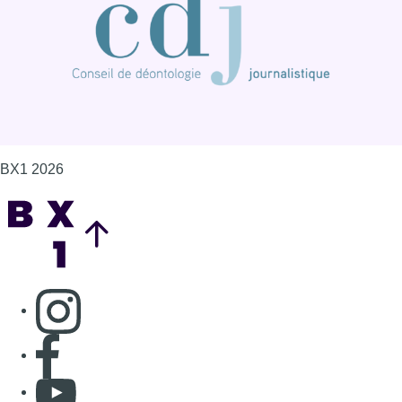
Consulter page Instagram
Consulter page Facebook
Consulter Youtube
Consulter TikTok
Nous rejoindre sur Whatsapp
S'abonner à notre newsletter
Connaître BX1
Publicité
Offres d'emploi
Contact
Mentions légales
Politique de cookies (UE)