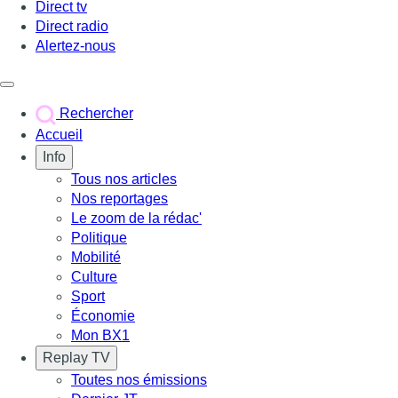
Direct tv
Direct radio
Alertez-nous
Déclencher le menu
Rechercher
Accueil
Info
Tous nos articles
Nos reportages
Le zoom de la rédac'
Politique
Mobilité
Culture
Sport
Économie
Mon BX1
Replay TV
Toutes nos émissions