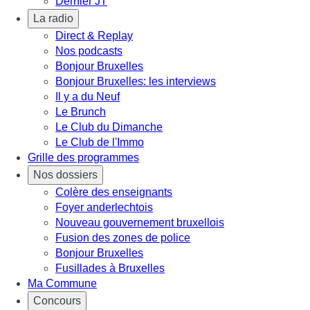
Dernier JT
La radio
Direct & Replay
Nos podcasts
Bonjour Bruxelles
Bonjour Bruxelles: les interviews
Il y a du Neuf
Le Brunch
Le Club du Dimanche
Le Club de l'Immo
Grille des programmes
Nos dossiers
Colère des enseignants
Foyer anderlechtois
Nouveau gouvernement bruxellois
Fusion des zones de police
Bonjour Bruxelles
Fusillades à Bruxelles
Ma Commune
Concours