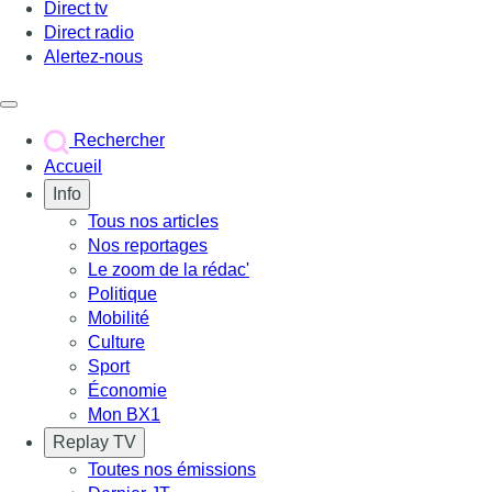
Direct tv
Direct radio
Alertez-nous
Déclencher le menu
Rechercher
Accueil
Info
Tous nos articles
Nos reportages
Le zoom de la rédac'
Politique
Mobilité
Culture
Sport
Économie
Mon BX1
Replay TV
Toutes nos émissions