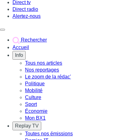
Direct tv
Direct radio
Alertez-nous
Déclencher le menu
Rechercher
Accueil
Info
Tous nos articles
Nos reportages
Le zoom de la rédac'
Politique
Mobilité
Culture
Sport
Économie
Mon BX1
Replay TV
Toutes nos émissions