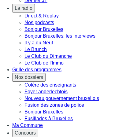
Dernier JT
La radio
Direct & Replay
Nos podcasts
Bonjour Bruxelles
Bonjour Bruxelles: les interviews
Il y a du Neuf
Le Brunch
Le Club du Dimanche
Le Club de l'Immo
Grille des programmes
Nos dossiers
Colère des enseignants
Foyer anderlechtois
Nouveau gouvernement bruxellois
Fusion des zones de police
Bonjour Bruxelles
Fusillades à Bruxelles
Ma Commune
Concours