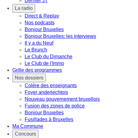
Dernier JT
La radio
Direct & Replay
Nos podcasts
Bonjour Bruxelles
Bonjour Bruxelles: les interviews
Il y a du Neuf
Le Brunch
Le Club du Dimanche
Le Club de l'Immo
Grille des programmes
Nos dossiers
Colère des enseignants
Foyer anderlechtois
Nouveau gouvernement bruxellois
Fusion des zones de police
Bonjour Bruxelles
Fusillades à Bruxelles
Ma Commune
Concours