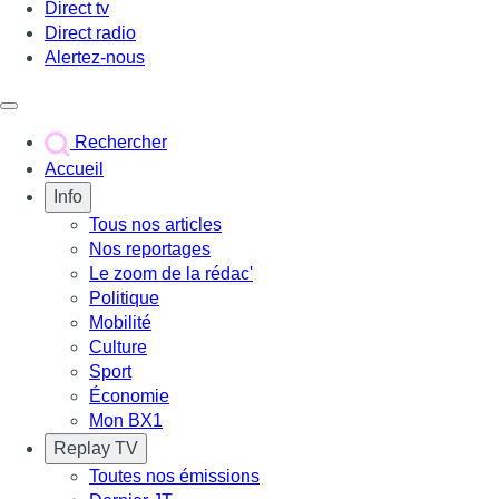
Direct tv
Direct radio
Alertez-nous
Déclencher le menu
Rechercher
Accueil
Info
Tous nos articles
Nos reportages
Le zoom de la rédac'
Politique
Mobilité
Culture
Sport
Économie
Mon BX1
Replay TV
Toutes nos émissions