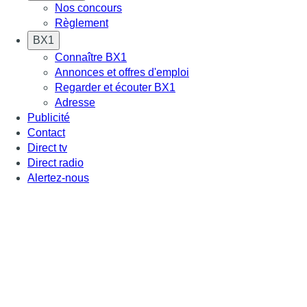
Nos concours
Règlement
BX1
Connaître BX1
Annonces et offres d'emploi
Regarder et écouter BX1
Adresse
Publicité
Contact
Direct tv
Direct radio
Alertez-nous