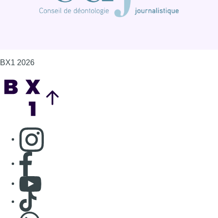
Consulter page Instagram
Consulter page Facebook
Consulter Youtube
Consulter TikTok
Nous rejoindre sur Whatsapp
S'abonner à notre newsletter
Connaître BX1
Publicité
Offres d'emploi
Contact
Mentions légales
Politique de cookies (UE)
Gérer les cookies