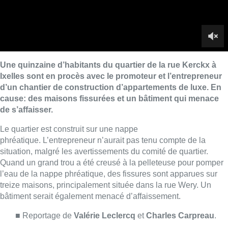
phréatique. L’entrepreneur n’aurait pas tenu compte de la
situation, malgré les avertissements du comité de quartier.
Quand un grand trou a été creusé à la pelleteuse pour pomper
l’eau de la nappe phréatique, des fissures sont apparues sur
treize maisons, principalement située dans la rue Wery. Un
bâtiment serait également menacé d’affaissement.
■
Reportage de
Valérie Leclercq
et
Charles Carpreau
.
Lire aussi :
À Bruxelles, le blocus s’invite dans
des lieux insolites : “C’est
exceptionnel, il faut se l’avouer”