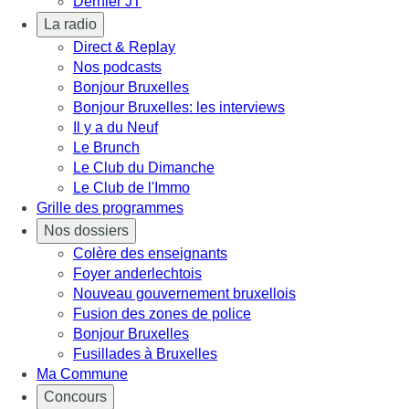
Dernier JT
La radio
Direct & Replay
Nos podcasts
Bonjour Bruxelles
Bonjour Bruxelles: les interviews
Il y a du Neuf
Le Brunch
Le Club du Dimanche
Le Club de l'Immo
Grille des programmes
Nos dossiers
Colère des enseignants
Foyer anderlechtois
Nouveau gouvernement bruxellois
Fusion des zones de police
Bonjour Bruxelles
Fusillades à Bruxelles
Ma Commune
Concours