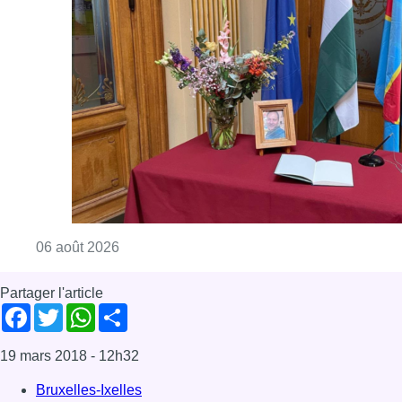
Consulter l'article "La Commune d’Ixelles 
06 août 2026
Partager l'article
Facebook
Twitter
WhatsApp
Share
19 mars 2018
- 12h32
Bruxelles-Ixelles
Environnement
Faits divers
Urbanisme
News
Offres d’emploi