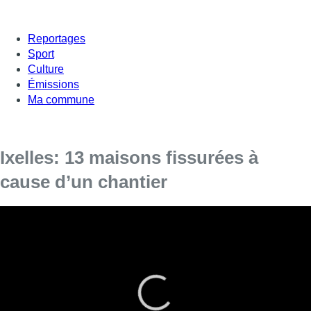
Reportages
Sport
Culture
Émissions
Ma commune
Ixelles: 13 maisons fissurées à
cause d’un chantier
Une quinzaine d’habitants du quartier de la rue Kerckx à
Ixelles sont en procès avec le promoteur et l’entrepreneur
d’un chantier de construction d’appartements de luxe. En
cause: des maisons fissurées et un bâtiment qui menace
de s’affaisser.
Le quartier est construit sur une nappe