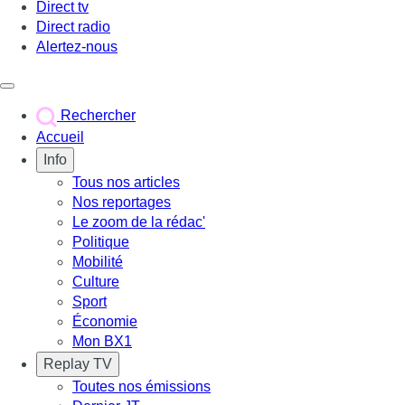
Direct tv
Direct radio
Alertez-nous
Déclencher le menu
Rechercher
Accueil
Info
Tous nos articles
Nos reportages
Le zoom de la rédac'
Politique
Mobilité
Culture
Sport
Économie
Mon BX1
Replay TV
Toutes nos émissions