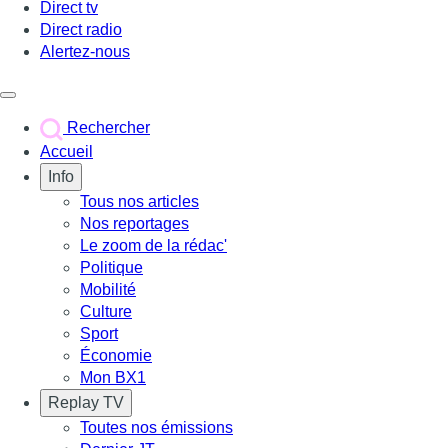
Direct tv
Direct radio
Alertez-nous
Déclencher le menu
Rechercher
Accueil
Info
Tous nos articles
Nos reportages
Le zoom de la rédac'
Politique
Mobilité
Culture
Sport
Économie
Mon BX1
Replay TV
Toutes nos émissions