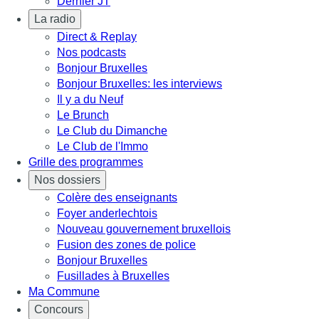
Dernier JT
La radio
Direct & Replay
Nos podcasts
Bonjour Bruxelles
Bonjour Bruxelles: les interviews
Il y a du Neuf
Le Brunch
Le Club du Dimanche
Le Club de l'Immo
Grille des programmes
Nos dossiers
Colère des enseignants
Foyer anderlechtois
Nouveau gouvernement bruxellois
Fusion des zones de police
Bonjour Bruxelles
Fusillades à Bruxelles
Ma Commune
Concours