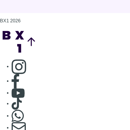
BX1 2026
Back to top
Consulter page Instagram
Consulter page Facebook
Consulter Youtube
Consulter TikTok
Nous rejoindre sur Whatsapp
S'abonner à notre newsletter