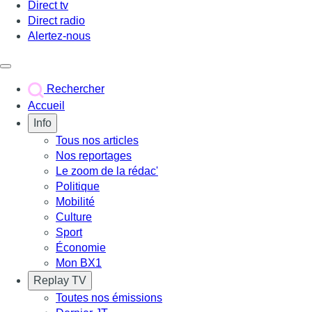
Direct tv
Direct radio
Alertez-nous
Déclencher le menu
Rechercher
Accueil
Info
Tous nos articles
Nos reportages
Le zoom de la rédac'
Politique
Mobilité
Culture
Sport
Économie
Mon BX1
Replay TV
Toutes nos émissions