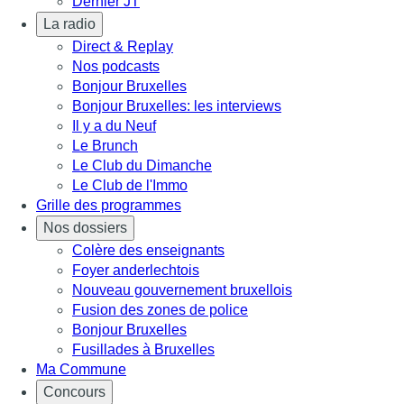
Dernier JT
La radio
Direct & Replay
Nos podcasts
Bonjour Bruxelles
Bonjour Bruxelles: les interviews
Il y a du Neuf
Le Brunch
Le Club du Dimanche
Le Club de l'Immo
Grille des programmes
Nos dossiers
Colère des enseignants
Foyer anderlechtois
Nouveau gouvernement bruxellois
Fusion des zones de police
Bonjour Bruxelles
Fusillades à Bruxelles
Ma Commune
Concours