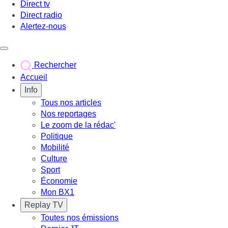
Direct tv
Direct radio
Alertez-nous
Déclencher le menu
Rechercher
Accueil
Info
Tous nos articles
Nos reportages
Le zoom de la rédac'
Politique
Mobilité
Culture
Sport
Économie
Mon BX1
Replay TV
Toutes nos émissions