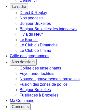
Dernier JT
La radio
Direct & Replay
Nos podcasts
Bonjour Bruxelles
Bonjour Bruxelles: les interviews
Il y a du Neuf
Le Brunch
Le Club du Dimanche
Le Club de l'Immo
Grille des programmes
Nos dossiers
Colère des enseignants
Foyer anderlechtois
Nouveau gouvernement bruxellois
Fusion des zones de police
Bonjour Bruxelles
Fusillades à Bruxelles
Ma Commune
Concours