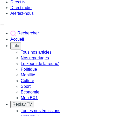
Direct tv
Direct radio
Alertez-nous
Déclencher le menu
Rechercher
Accueil
Info
Tous nos articles
Nos reportages
Le zoom de la rédac'
Politique
Mobilité
Culture
Sport
Économie
Mon BX1
Replay TV
Toutes nos émissions