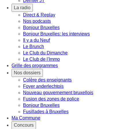
Dernier JT
La radio
Direct & Replay
Nos podcasts
Bonjour Bruxelles
Bonjour Bruxelles: les interviews
Il y a du Neuf
Le Brunch
Le Club du Dimanche
Le Club de l'Immo
Grille des programmes
Nos dossiers
Colère des enseignants
Foyer anderlechtois
Nouveau gouvernement bruxellois
Fusion des zones de police
Bonjour Bruxelles
Fusillades à Bruxelles
Ma Commune
Concours