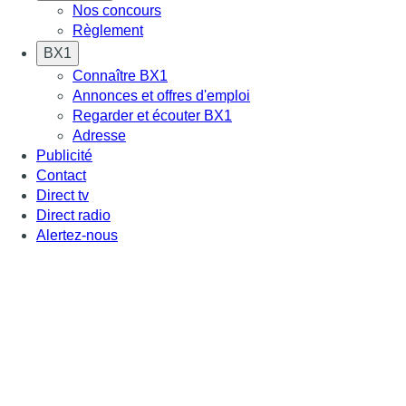
Nos concours
Règlement
BX1
Connaître BX1
Annonces et offres d'emploi
Regarder et écouter BX1
Adresse
Publicité
Contact
Direct tv
Direct radio
Alertez-nous