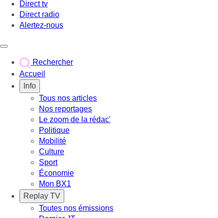
Direct tv
Direct radio
Alertez-nous
Déclencher le menu
Rechercher
Accueil
Info
Tous nos articles
Nos reportages
Le zoom de la rédac'
Politique
Mobilité
Culture
Sport
Économie
Mon BX1
Replay TV
Toutes nos émissions