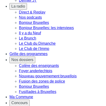
Dernier JT
La radio
Direct & Replay
Nos podcasts
Bonjour Bruxelles
Bonjour Bruxelles: les interviews
Il y a du Neuf
Le Brunch
Le Club du Dimanche
Le Club de l'Immo
Grille des programmes
Nos dossiers
Colère des enseignants
Foyer anderlechtois
Nouveau gouvernement bruxellois
Fusion des zones de police
Bonjour Bruxelles
Fusillades à Bruxelles
Ma Commune
Concours