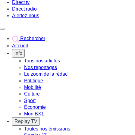
Direct tv
Direct radio
Alertez-nous
Déclencher le menu
Rechercher
Accueil
Info
Tous nos articles
Nos reportages
Le zoom de la rédac'
Politique
Mobilité
Culture
Sport
Économie
Mon BX1
Replay TV
Toutes nos émissions