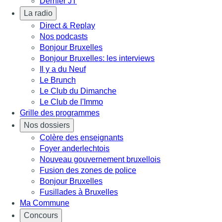
Dernier JT
La radio
Direct & Replay
Nos podcasts
Bonjour Bruxelles
Bonjour Bruxelles: les interviews
Il y a du Neuf
Le Brunch
Le Club du Dimanche
Le Club de l'Immo
Grille des programmes
Nos dossiers
Colère des enseignants
Foyer anderlechtois
Nouveau gouvernement bruxellois
Fusion des zones de police
Bonjour Bruxelles
Fusillades à Bruxelles
Ma Commune
Concours