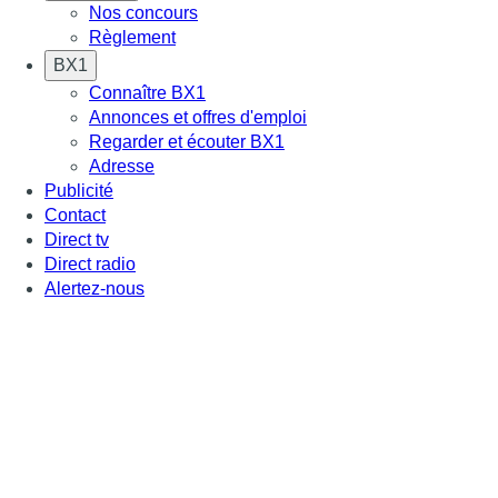
Nos concours
Règlement
BX1
Connaître BX1
Annonces et offres d'emploi
Regarder et écouter BX1
Adresse
Publicité
Contact
Direct tv
Direct radio
Alertez-nous