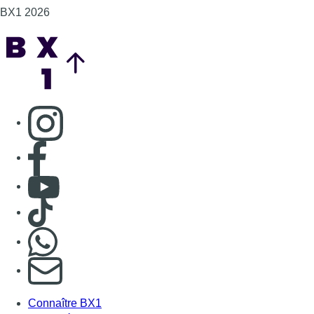
BX1 2026
Back to top
Consulter page Instagram
Consulter page Facebook
Consulter Youtube
Consulter TikTok
Nous rejoindre sur Whatsapp
S'abonner à notre newsletter
Connaître BX1