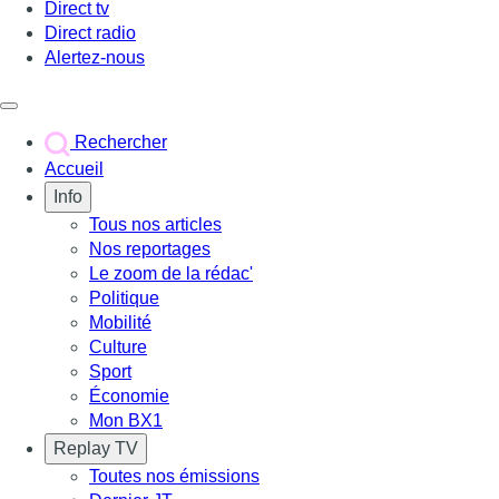
Direct tv
Direct radio
Alertez-nous
Déclencher le menu
Rechercher
Accueil
Info
Tous nos articles
Nos reportages
Le zoom de la rédac'
Politique
Mobilité
Culture
Sport
Économie
Mon BX1
Replay TV
Toutes nos émissions