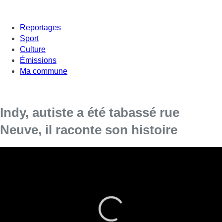
Reportages
Sport
Culture
Émissions
Ma commune
Indy, autiste a été tabassé rue
Neuve, il raconte son histoire