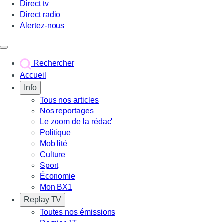
Direct tv
Direct radio
Alertez-nous
Déclencher le menu
Rechercher
Accueil
Info
Tous nos articles
Nos reportages
Le zoom de la rédac'
Politique
Mobilité
Culture
Sport
Économie
Mon BX1
Replay TV
Toutes nos émissions