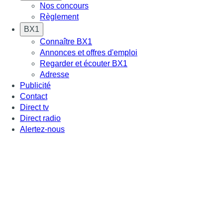
Nos concours
Règlement
BX1
Connaître BX1
Annonces et offres d'emploi
Regarder et écouter BX1
Adresse
Publicité
Contact
Direct tv
Direct radio
Alertez-nous