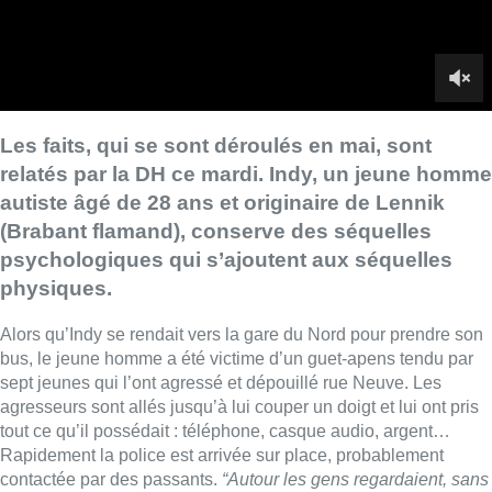
Les faits, qui se sont déroulés en mai, sont
relatés par la DH ce mardi. Indy, un jeune homme
autiste âgé de 28 ans et originaire de Lennik
(Brabant flamand), conserve des séquelles
psychologiques qui s’ajoutent aux séquelles
physiques.
Alors qu’Indy se rendait vers la gare du Nord pour prendre son
bus, le jeune homme a été victime d’un guet-apens tendu par
sept jeunes qui l’ont agressé et dépouillé rue Neuve. Les
agresseurs sont allés jusqu’à lui couper un doigt et lui ont pris
tout ce qu’il possédait : téléphone, casque audio, argent…
Rapidement la police est arrivée sur place, probablement
contactée par des passants.
“Autour les gens regardaient, sans