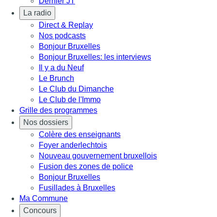
Dernier JT
La radio
Direct & Replay
Nos podcasts
Bonjour Bruxelles
Bonjour Bruxelles: les interviews
Il y a du Neuf
Le Brunch
Le Club du Dimanche
Le Club de l'Immo
Grille des programmes
Nos dossiers
Colère des enseignants
Foyer anderlechtois
Nouveau gouvernement bruxellois
Fusion des zones de police
Bonjour Bruxelles
Fusillades à Bruxelles
Ma Commune
Concours