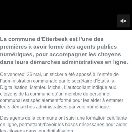
l’administration communale par le secrétaire d’État à la
Digitalisation, Mathieu Michel.
L’autocollant indique aux
citoyens de la commune qu’un membre du personnel
communal est spécialement formé pour les aider à entamer
leurs démarches administratives par voie numérique.
Des agents de la commune ont suivi une formation certifiante
en ligne, permettant d’avoir les bases nécessaires pour aider
les citoyens dans leur digitalisation.
Cela s’inscrit dans la volonté du pays, d’accélérer sa
digitalisation. Ainsi, d’ici quelques mois, le citoyen disposera
d’un guichet numérique universel à tous ses services publics.
En multipliant les lieux où l’on trouve un accompagnement
personnalisé pour apprendre à utiliser ses nouveaux outils,
l’ambition du secrétaire d’Etat est de supprimer la fracture
digitale d’ici 2030. Dès aujourd’hui, plus de 80 guichets
proposent un soutien aux citoyens dans leurs démarches
administratives en ligne. Concrètement, les citoyens et
citoyennes pourront alors se rendre au guichet de leur