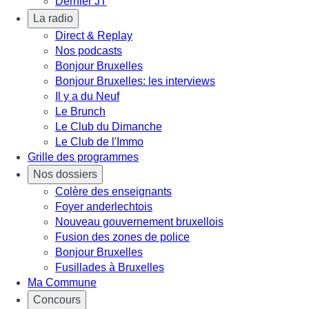
Dernier JT
La radio
Direct & Replay
Nos podcasts
Bonjour Bruxelles
Bonjour Bruxelles: les interviews
Il y a du Neuf
Le Brunch
Le Club du Dimanche
Le Club de l'Immo
Grille des programmes
Nos dossiers
Colère des enseignants
Foyer anderlechtois
Nouveau gouvernement bruxellois
Fusion des zones de police
Bonjour Bruxelles
Fusillades à Bruxelles
Ma Commune
Concours