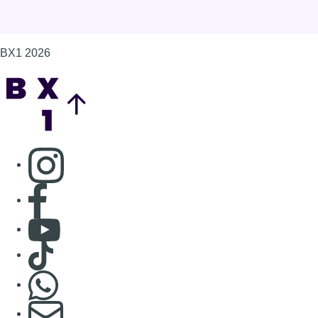
Consulter Youtube
Consulter TikTok
Nous rejoindre sur Whatsapp
S'abonner à notre newsletter
Connaître BX1
Publicité
Offres d'emploi
Contact
Mentions légales
Politique de cookies (UE)
Gérer les cookies