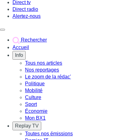
Direct tv
Direct radio
Alertez-nous
Déclencher le menu
Rechercher
Accueil
Info
Tous nos articles
Nos reportages
Le zoom de la rédac'
Politique
Mobilité
Culture
Sport
Économie
Mon BX1
Replay TV
Toutes nos émissions