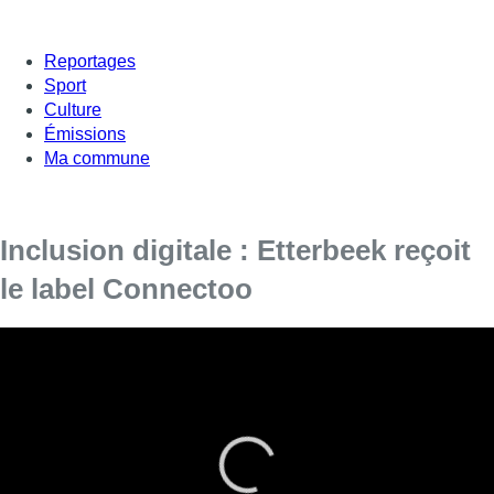
Reportages
Sport
Culture
Émissions
Ma commune
Inclusion digitale : Etterbeek reçoit
le label Connectoo
La commune d’Etterbeek est l’une des
premières à avoir formé des agents publics
numériques, pour accompagner les citoyens
dans leurs démarches administratives en ligne.
Ce vendredi 26 mai, un sticker a été apposé à l’entrée de