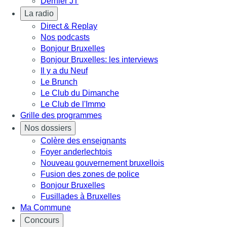
Dernier JT
La radio
Direct & Replay
Nos podcasts
Bonjour Bruxelles
Bonjour Bruxelles: les interviews
Il y a du Neuf
Le Brunch
Le Club du Dimanche
Le Club de l'Immo
Grille des programmes
Nos dossiers
Colère des enseignants
Foyer anderlechtois
Nouveau gouvernement bruxellois
Fusion des zones de police
Bonjour Bruxelles
Fusillades à Bruxelles
Ma Commune
Concours