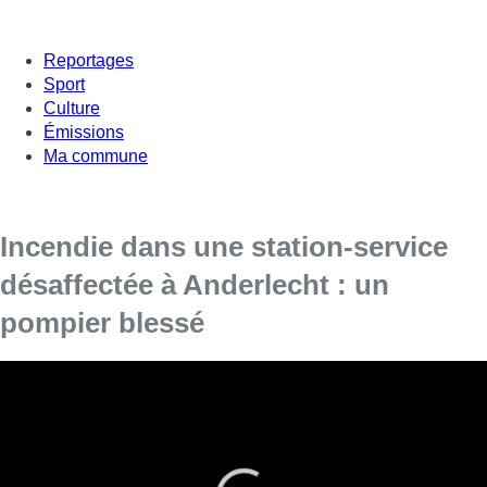
Reportages
Sport
Culture
Émissions
Ma commune
Incendie dans une station-service
désaffectée à Anderlecht : un
pompier blessé
L’origine de l’incendie reste à déterminer.
Cette nuit, vers 01h10, les pompiers de Bruxelles sont
intervenus pour un incendie dans une station-service
désaffectée et squattée, à Anderlecht, rue des Deux Gares.