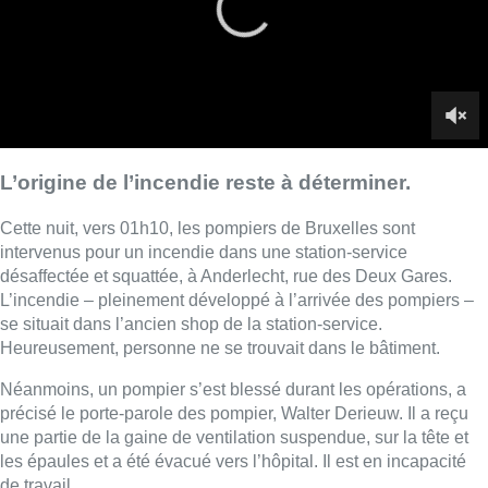
L’incendie – pleinement développé à l’arrivée des pompiers –
se situait dans l’ancien shop de la station-service.
Heureusement, personne ne se trouvait dans le bâtiment.
Néanmoins, un pompier s’est blessé durant les opérations, a
précisé le porte-parole des pompier, Walter Derieuw. Il a reçu
une partie de la gaine de ventilation suspendue, sur la tête et
les épaules et a été évacué vers l’hôpital. Il est en incapacité
de travail.
L’origine de l’incendie reste à déterminer. La fin de
l’intervention a eu lieu vers 03h00. Un périmètre de sécurité a
été instauré par la police de la zone Bruxelles-Midi.
V.d.T. – Photo : Pompiers de Bruxelles
■ Interview de
Walter Derieuw
au micro de
Jamison Lins
Lire aussi :
Foire du Midi: les visiteurs au