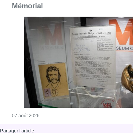
Consulter l'article "Mémorial Van Damme: “F
07 août 2026
Partager l'article
Facebook
Twitter
WhatsApp
Share
14 août 2023
- 09h17
pompiers
Anderlecht
News
Offres d’emploi