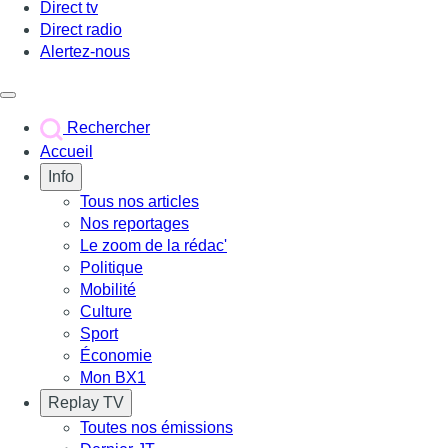
Direct tv
Direct radio
Alertez-nous
Déclencher le menu
Rechercher
Accueil
Info
Tous nos articles
Nos reportages
Le zoom de la rédac'
Politique
Mobilité
Culture
Sport
Économie
Mon BX1
Replay TV
Toutes nos émissions