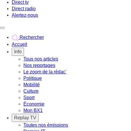
Direct tv
Direct radio
Alertez-nous
Déclencher le menu
Rechercher
Accueil
Info
Tous nos articles
Nos reportages
Le zoom de la rédac'
Politique
Mobilité
Culture
Sport
Économie
Mon BX1
Replay TV
Toutes nos émissions