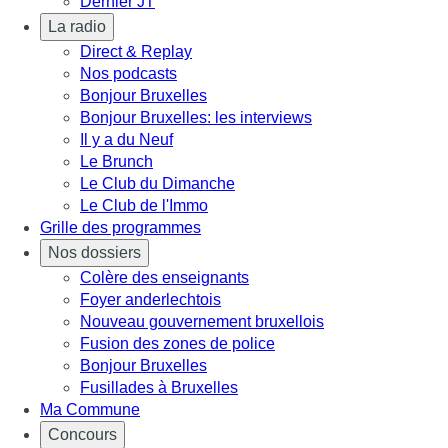
Dernier JT
La radio
Direct & Replay
Nos podcasts
Bonjour Bruxelles
Bonjour Bruxelles: les interviews
Il y a du Neuf
Le Brunch
Le Club du Dimanche
Le Club de l'Immo
Grille des programmes
Nos dossiers
Colère des enseignants
Foyer anderlechtois
Nouveau gouvernement bruxellois
Fusion des zones de police
Bonjour Bruxelles
Fusillades à Bruxelles
Ma Commune
Concours