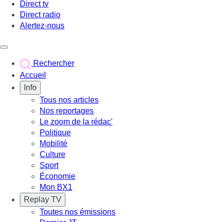
Direct tv
Direct radio
Alertez-nous
Déclencher le menu
Rechercher
Accueil
Info
Tous nos articles
Nos reportages
Le zoom de la rédac'
Politique
Mobilité
Culture
Sport
Économie
Mon BX1
Replay TV
Toutes nos émissions