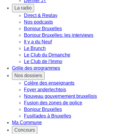
Dernier JT
La radio
Direct & Replay
Nos podcasts
Bonjour Bruxelles
Bonjour Bruxelles: les interviews
Il y a du Neuf
Le Brunch
Le Club du Dimanche
Le Club de l'Immo
Grille des programmes
Nos dossiers
Colère des enseignants
Foyer anderlechtois
Nouveau gouvernement bruxellois
Fusion des zones de police
Bonjour Bruxelles
Fusillades à Bruxelles
Ma Commune
Concours