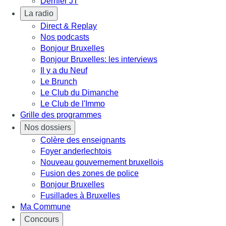
Dernier JT
La radio
Direct & Replay
Nos podcasts
Bonjour Bruxelles
Bonjour Bruxelles: les interviews
Il y a du Neuf
Le Brunch
Le Club du Dimanche
Le Club de l'Immo
Grille des programmes
Nos dossiers
Colère des enseignants
Foyer anderlechtois
Nouveau gouvernement bruxellois
Fusion des zones de police
Bonjour Bruxelles
Fusillades à Bruxelles
Ma Commune
Concours