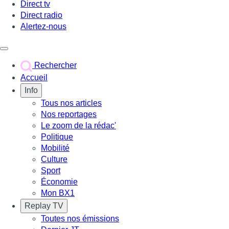
Direct tv
Direct radio
Alertez-nous
Déclencher le menu
Rechercher
Accueil
Info
Tous nos articles
Nos reportages
Le zoom de la rédac'
Politique
Mobilité
Culture
Sport
Économie
Mon BX1
Replay TV
Toutes nos émissions