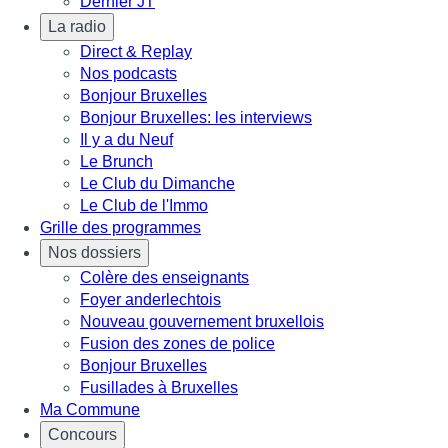
Dernier JT
La radio
Direct & Replay
Nos podcasts
Bonjour Bruxelles
Bonjour Bruxelles: les interviews
Il y a du Neuf
Le Brunch
Le Club du Dimanche
Le Club de l'Immo
Grille des programmes
Nos dossiers
Colère des enseignants
Foyer anderlechtois
Nouveau gouvernement bruxellois
Fusion des zones de police
Bonjour Bruxelles
Fusillades à Bruxelles
Ma Commune
Concours