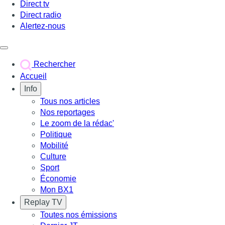
Direct tv
Direct radio
Alertez-nous
Déclencher le menu
Rechercher
Accueil
Info
Tous nos articles
Nos reportages
Le zoom de la rédac'
Politique
Mobilité
Culture
Sport
Économie
Mon BX1
Replay TV
Toutes nos émissions