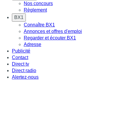
Nos concours
Règlement
BX1
Connaître BX1
Annonces et offres d'emploi
Regarder et écouter BX1
Adresse
Publicité
Contact
Direct tv
Direct radio
Alertez-nous